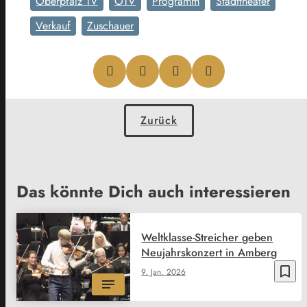
Oberpfalz TV
OTV
Programm
Stadttheater
Verkauf
Zuschauer
Zurück
Das könnte Dich auch interessieren
Weltklasse-Streicher geben
Neujahrskonzert in Amberg
bookmark_border
9. Jan. 2026