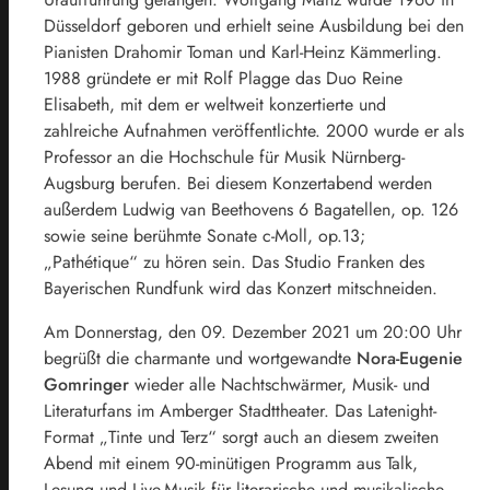
Düsseldorf geboren und erhielt seine Ausbildung bei den
Pianisten Drahomir Toman und Karl-Heinz Kämmerling.
1988 gründete er mit Rolf Plagge das Duo Reine
Elisabeth, mit dem er weltweit konzertierte und
zahlreiche Aufnahmen veröffentlichte. 2000 wurde er als
Professor an die Hochschule für Musik Nürnberg-
Augsburg berufen. Bei diesem Konzertabend werden
außerdem Ludwig van Beethovens 6 Bagatellen, op. 126
sowie seine berühmte Sonate c-Moll, op.13;
„Pathétique“ zu hören sein. Das Studio Franken des
Bayerischen Rundfunk wird das Konzert mitschneiden.
Am Donnerstag, den 09. Dezember 2021 um 20:00 Uhr
begrüßt die charmante und wortgewandte
Nora-Eugenie
Gomringer
wieder alle Nachtschwärmer, Musik- und
Literaturfans im Amberger Stadttheater. Das Latenight-
Format „Tinte und Terz“ sorgt auch an diesem zweiten
Abend mit einem 90-minütigen Programm aus Talk,
Lesung und Live-Musik für literarische und musikalische