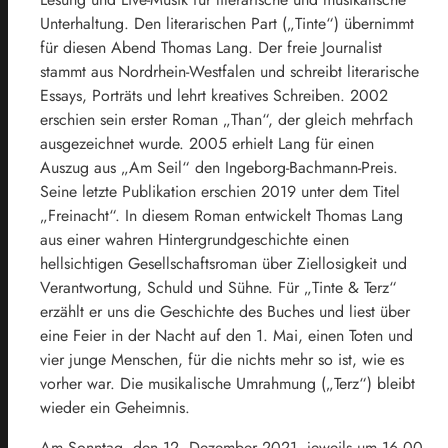
Unterhaltung. Den literarischen Part („Tinte“) übernimmt
für diesen Abend Thomas Lang. Der freie Journalist
stammt aus Nordrhein-Westfalen und schreibt literarische
Essays, Porträts und lehrt kreatives Schreiben. 2002
erschien sein erster Roman „Than“, der gleich mehrfach
ausgezeichnet wurde. 2005 erhielt Lang für einen
Auszug aus „Am Seil“ den Ingeborg-Bachmann-Preis.
Seine letzte Publikation erschien 2019 unter dem Titel
„Freinacht“. In diesem Roman entwickelt Thomas Lang
aus einer wahren Hintergrundgeschichte einen
hellsichtigen Gesellschaftsroman über Ziellosigkeit und
Verantwortung, Schuld und Sühne. Für „Tinte & Terz“
erzählt er uns die Geschichte des Buches und liest über
eine Feier in der Nacht auf den 1. Mai, einen Toten und
vier junge Menschen, für die nichts mehr so ist, wie es
vorher war. Die musikalische Umrahmung („Terz“) bleibt
wieder ein Geheimnis.
Am Sonntag, den 12. Dezember 2021, jeweils um 16.00