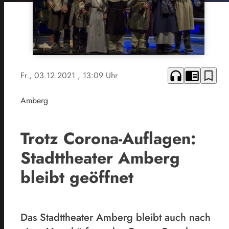
headphones
chrome_reader_mode
bookmark_border
Fr., 03.12.2021
, 13:09 Uhr
Amberg
Trotz Corona-Auflagen:
Stadttheater Amberg
bleibt geöffnet
Das Stadttheater Amberg bleibt auch nach