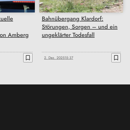
uelle
Bahnübergang Klardorf:
Störungen, Sorgen – und ein
von Amberg
ungeklärter Todesfall
bookmark_border
bookmark_border
2. Dez. 2025
15:37