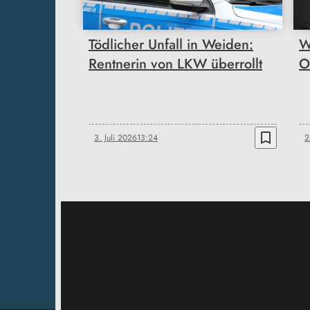
Tödlicher Unfall in Weiden:
W
Rentnerin von LKW überrollt
O
bookmark_border
3. Juli 2026
13:24
2