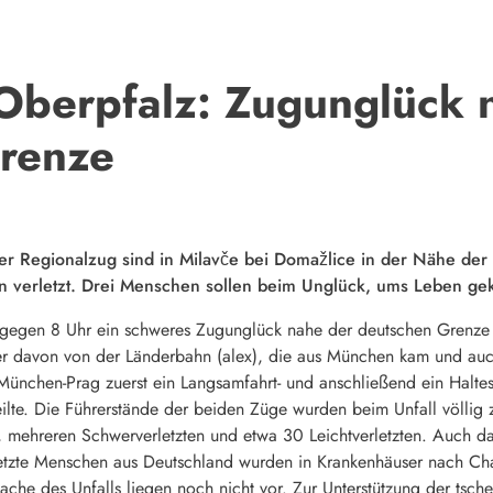
Oberpfalz: Zugunglück 
renze
her Regionalzug sind in Milavče bei Domažlice in der Nähe d
 verletzt. Drei Menschen sollen beim Unglück, ums Leben g
 gegen 8 Uhr ein schweres Zugunglück nahe der deutschen Grenze
iner davon von der Länderbahn (alex), die aus München kam und auc
ünchen-Prag zuerst ein Langsamfahrt- und anschließend ein Haltes
teilte. Die Führerstände der beiden Züge wurden beim Unfall völlig
en, mehreren Schwerverletzten und etwa 30 Leichtverletzten. Auch 
rletzte Menschen aus Deutschland wurden in Krankenhäuser nach 
ache des Unfalls liegen noch nicht vor. Zur Unterstützung der tsc