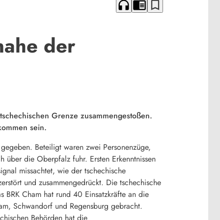
headphones
chrome_reader_mode
bookmark_border
nahe der
er tschechischen Grenze zusammengestoßen.
ekommen sein.
 gegeben. Beteiligt waren zwei Personenzüge,
h über die Oberpfalz fuhr. Ersten Erkenntnissen
ignal missachtet, wie der tschechische
 zerstört und zusammengedrückt. Die tschechische
das BRK Cham hat rund 40 Einsatzkräfte an die
Cham, Schwandorf und Regensburg gebracht.
hechischen Behörden hat die