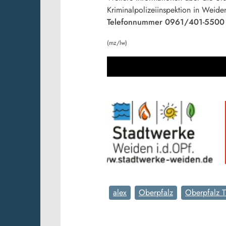
Kriminalpolizeiinspektion in Weid
Telefonnummer 0961/401-5500
(mz/lw)
alex
Oberpfalz
Oberpfalz 