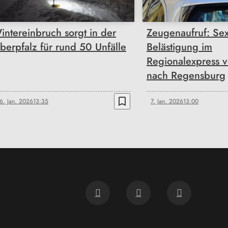
intereinbruch sorgt in der
Zeugenaufruf: Sex
berpfalz für rund 50 Unfälle
Belästigung im
Regionalexpress 
nach Regensburg
bookmark_border
6. Jan. 2026
13:35
7. Jan. 2026
13:00