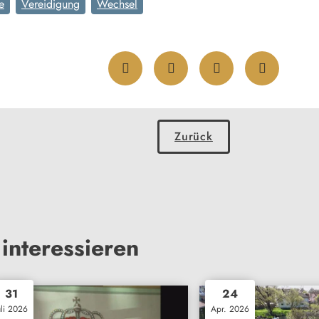
e
Vereidigung
Wechsel
Zurück
interessieren
31
24
uli 2026
Apr. 2026