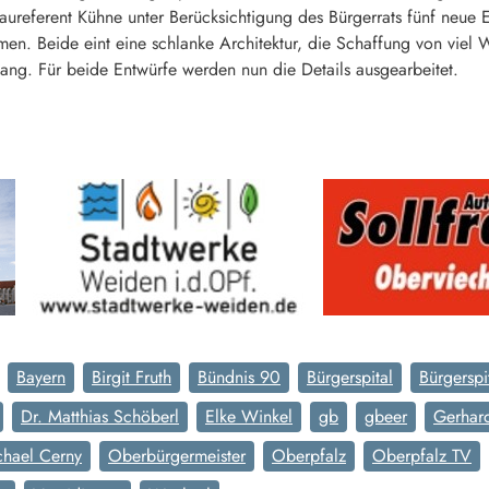
aureferent Kühne unter Berücksichtigung des Bürgerrats fünf neue En
en. Beide eint eine schlanke Architektur, die Schaffung von viel 
ang. Für beide Entwürfe werden nun die Details ausgearbeitet.
Bayern
Birgit Fruth
Bündnis 90
Bürgerspital
Bürgerspi
Dr. Matthias Schöberl
Elke Winkel
gb
gbeer
Gerhar
chael Cerny
Oberbürgermeister
Oberpfalz
Oberpfalz TV