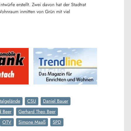
twürfe erstellt. Zwei davon hat der Stadtrat
Wohnraum inmitten von Grün mit viel
talgelände
CSU
Daniel Bauer
d Beer
Gerhard Theo Beer
OTV
Simone Maaß
SPD