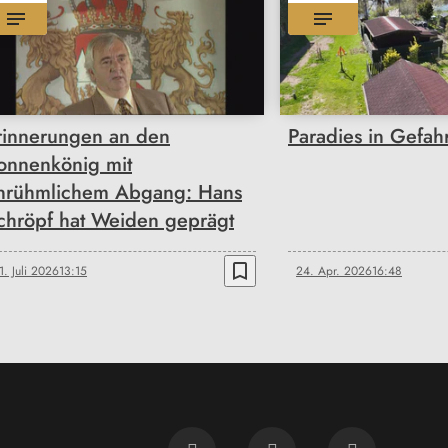
rinnerungen an den
Paradies in Gefah
onnenkönig mit
nrühmlichem Abgang: Hans
chröpf hat Weiden geprägt
bookmark_border
1. Juli 2026
13:15
24. Apr. 2026
16:48