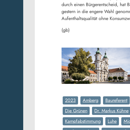
durch einen Bürgerentscheid, hat B
gestern in die engere Wahl genomm
Aufenthaltsqualität ohne Konsumzw
(gb)
2023
Amberg
Baureferent
Die Grünen
Dr. Markus Kühne
Kampfabstimmung
Luhe
Mi