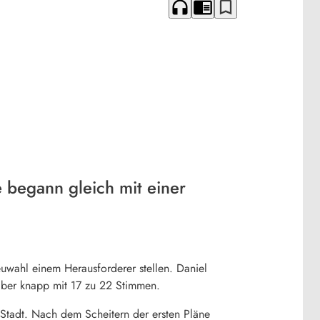
headphones
chrome_reader_mode
bookmark_border
 begann gleich mit einer
wahl einem Herausforderer stellen. Daniel
 aber knapp mit 17 zu 22 Stimmen.
 Stadt. Nach dem Scheitern der ersten Pläne