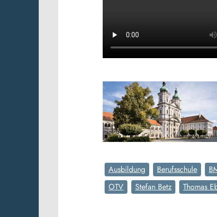
Ausbildung
Berufsschule
B
OTV
Stefan Betz
Thomas Eb