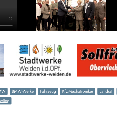
MW
BMW-Werke
Fahrzeug
Kfz-Mechatroniker
Landrat
eling​