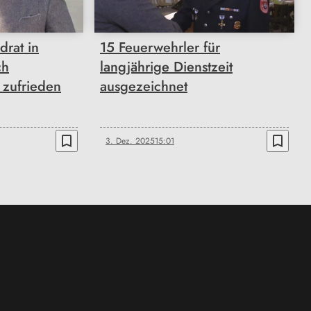
drat in
15 Feuerwehrler für
ch
langjährige Dienstzeit
zufrieden
ausgezeichnet
bookmark_border
bookmark_border
3. Dez. 2025
15:01