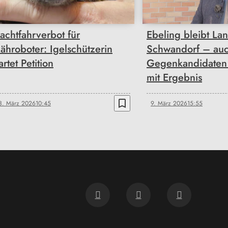
achtfahrverbot für
Ebeling bleibt Lan
ähroboter: Igelschützerin
Schwandorf – au
artet Petition
Gegenkandidaten 
mit Ergebnis
bookmark_border
3. März 2026
10:45
9. März 2026
15:55