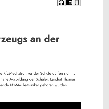
headphones
chrome_reader_mode
bookmark_border
zeugs an der
Kfz-Mechatroniker der Schule dürfen sich nun
isnahe Ausbildung der Schüler. Landrat Thomas
ehende Kfz-Mechatroniker gehören würden.