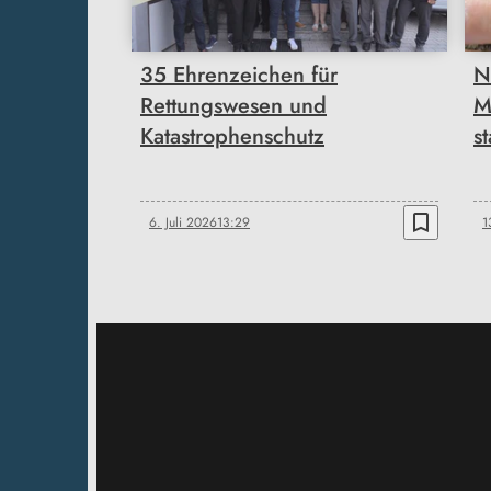
35 Ehrenzeichen für
N
Rettungswesen und
M
Katastrophenschutz
st
bookmark_border
6. Juli 2026
13:29
1