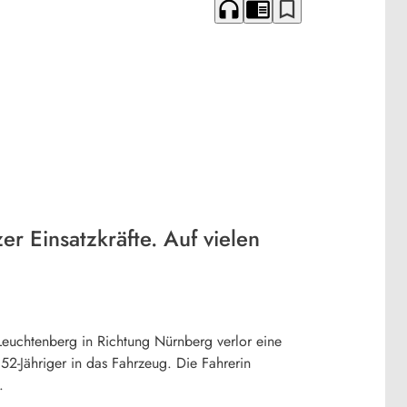
headphones
chrome_reader_mode
bookmark_border
 Einsatzkräfte. Auf vielen
euchtenberg in Richtung Nürnberg verlor eine
 52-Jähriger in das Fahrzeug. Die Fahrerin
.