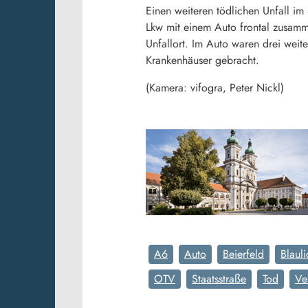
Einen weiteren tödlichen Unfall im
Lkw mit einem Auto frontal zusamme
Unfallort. Im Auto waren drei weit
Krankenhäuser gebracht.
(Kamera: vifogra, Peter Nickl)
A6
Auto
Beierfeld
Blauli
OTV
Staatsstraße
Tod
Ve