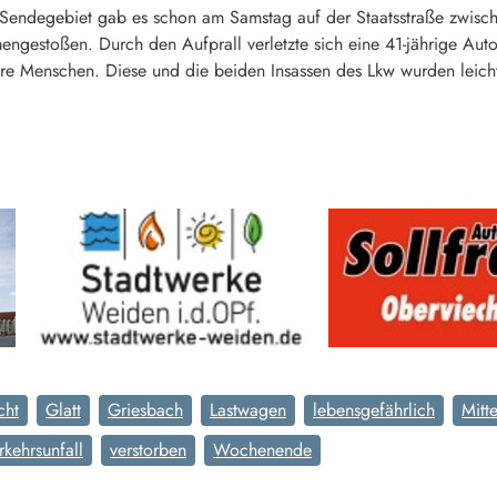
 Sendegebiet gab es schon am Samstag auf der Staatsstraße zwische
ngestoßen. Durch den Aufprall verletzte sich eine 41-jährige Auto
ere Menschen. Diese und die beiden Insassen des Lkw wurden leich
cht
Glatt
Griesbach
Lastwagen
lebensgefährlich
Mitt
rkehrsunfall
verstorben
Wochenende