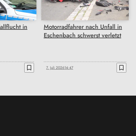
llflucht in
Motorradfahrer nach Unfall in
Eschenbach schwerst verletzt
bookmark_border
bookmark_border
7. Juli 2026
14:47