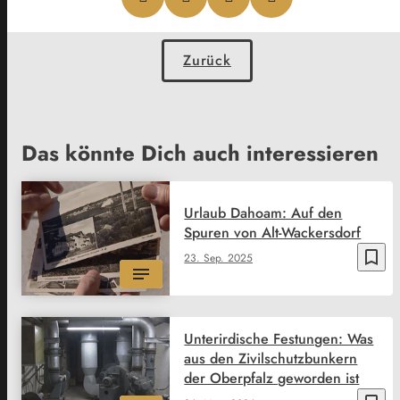
Zurück
Das könnte Dich auch interessieren
Urlaub Dahoam: Auf den
Spuren von Alt-Wackersdorf
bookmark_border
23. Sep. 2025
Unterirdische Festungen: Was
aus den Zivilschutzbunkern
der Oberpfalz geworden ist