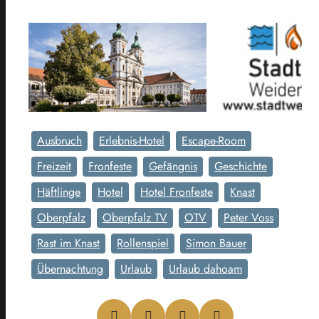
Ausbruch
Erlebnis-Hotel
Escape-Room
Freizeit
Fronfeste
Gefängnis
Geschichte
Häftlinge
Hotel
Hotel Fronfeste
Knast
Oberpfalz
Oberpfalz TV
OTV
Peter Voss
Rast im Knast
Rollenspiel
Simon Bauer
Übernachtung
Urlaub
Urlaub dahoam