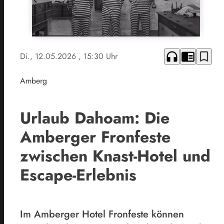
headphones
chrome_reader_mode
bookmark_border
Di., 12.05.2026
, 15:30 Uhr
Amberg
Urlaub Dahoam: Die
Amberger Fronfeste
zwischen Knast-Hotel und
Escape-Erlebnis
Im Amberger Hotel Fronfeste können