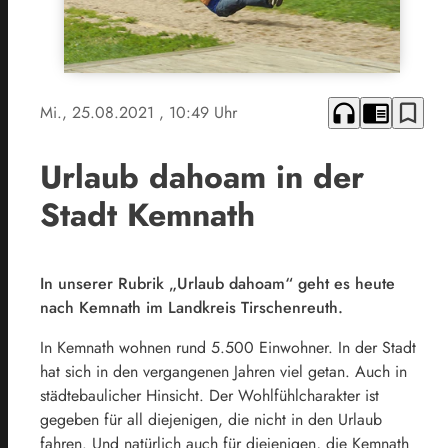
headphones
chrome_reader_mode
bookmark_border
Mi., 25.08.2021
, 10:49 Uhr
Urlaub dahoam in der
Stadt Kemnath
In unserer Rubrik „Urlaub dahoam“ geht es heute
nach Kemnath im Landkreis Tirschenreuth.
In Kemnath wohnen rund 5.500 Einwohner. In der Stadt
hat sich in den vergangenen Jahren viel getan. Auch in
städtebaulicher Hinsicht. Der Wohlfühlcharakter ist
gegeben für all diejenigen, die nicht in den Urlaub
fahren. Und natürlich auch für diejenigen, die Kemnath