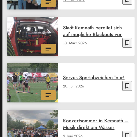
Stadt Kemnath bereitet sich
auf mögliche Blackouts vor
bookmark_border
10. März 2026
Servus Sportabzeichen-Tour!
bookmark_border
20. Juli 2026
Konzertsommer in Kemnath –
Musik direkt am Wasser
bookmark_border
9. Juni 2026