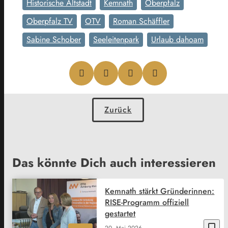
Historische Altstadt
Kemnath
Oberpfalz
Oberpfalz TV
OTV
Roman Schäffler
Sabine Schober
Seeleitenpark
Urlaub dahoam
Zurück
Das könnte Dich auch interessieren
Kemnath stärkt Gründerinnen:
RISE-Programm offiziell
gestartet
bookmark_border
20. Mai 2026