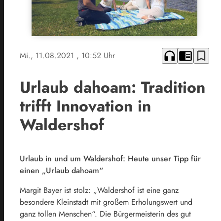
headphones
chrome_reader_mode
bookmark_border
Mi., 11.08.2021
, 10:52 Uhr
Urlaub dahoam: Tradition
trifft Innovation in
Waldershof
Urlaub in und um Waldershof: Heute unser Tipp für
einen „Urlaub dahoam“
Margit Bayer ist stolz: „Waldershof ist eine ganz
besondere Kleinstadt mit großem Erholungswert und
ganz tollen Menschen“. Die Bürgermeisterin des gut