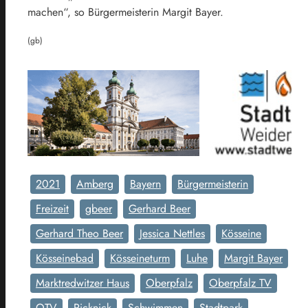
machen“, so Bürgermeisterin Margit Bayer.
(gb)
2021
Amberg
Bayern
Bürgermeisterin
Freizeit
gbeer
Gerhard Beer
Gerhard Theo Beer
Jessica Nettles
Kösseine
Kösseinebad
Kösseineturm
Luhe
Margit Bayer
Marktredwitzer Haus
Oberpfalz
Oberpfalz TV
OTV
Picknick
Schwimmen
Stadtpark