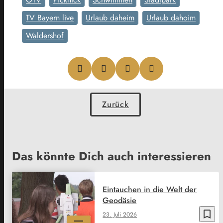
TV Bayern live
Urlaub daheim
Urlaub dahoim
Waldershof
Zurück
Das könnte Dich auch interessieren
Eintauchen in die Welt der
Geodäsie
bookmark_border
23. Juli 2026