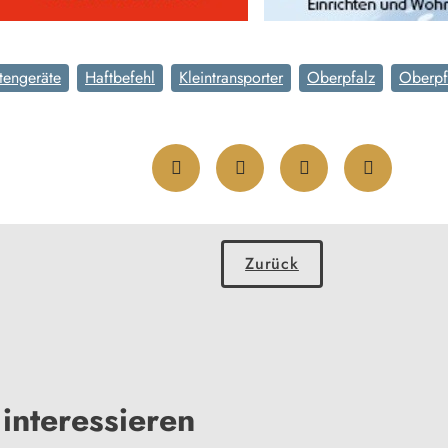
tengeräte
Haftbefehl
Kleintransporter
Oberpfalz
Oberpf
Zurück
interessieren