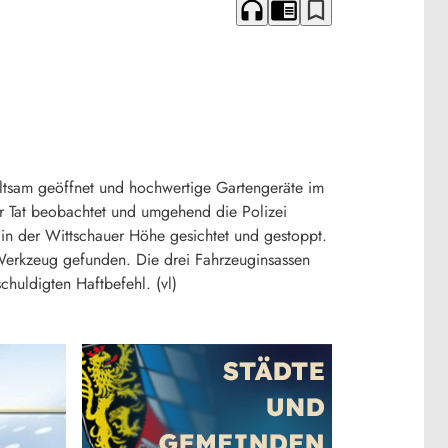
headphones
chrome_reader_mode
bookmark_border
ltsam geöffnet und hochwertige Gartengeräte im
er Tat beobachtet und umgehend die Polizei
n der Wittschauer Höhe gesichtet und gestoppt.
Werkzeug gefunden. Die drei Fahrzeuginsassen
huldigten Haftbefehl. (vl)