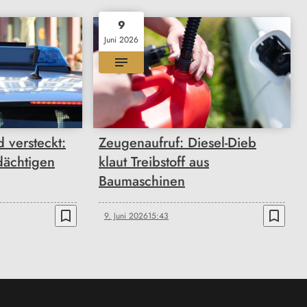
9
Juni 2026
 versteckt:
Zeugenaufruf: Diesel-Dieb
dächtigen
klaut Treibstoff aus
Baumaschinen
bookmark_border
bookmark_border
9. Juni 2026
15:43