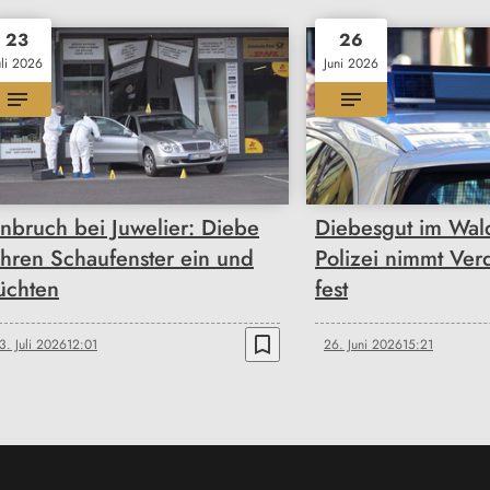
23
26
uli 2026
Juni 2026
inbruch bei Juwelier: Diebe
Diebesgut im Wald
ahren Schaufenster ein und
Polizei nimmt Ver
lüchten
fest
bookmark_border
3. Juli 2026
12:01
26. Juni 2026
15:21