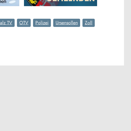
alz TV
OTV
Polizei
Ursensollen
Zoll