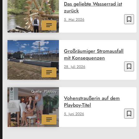
Das geliebte Wasserrad ist
zurück
bookmark_border
5. Mai 2026
Großräumiger Stromausfall
mit Konsequenzen
bookmark_border
28. Juli 2026
Quelle: Playboy
Vohenstraußerin auf dem
Playboy-Titel
bookmark_border
5. Juni 2026