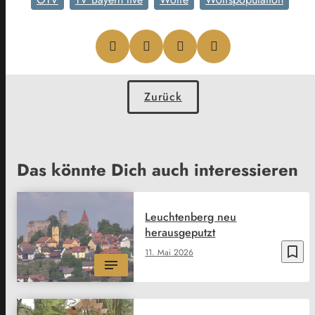
Zurück
Das könnte Dich auch interessieren
Leuchtenberg neu
herausgeputzt
bookmark_border
11. Mai 2026