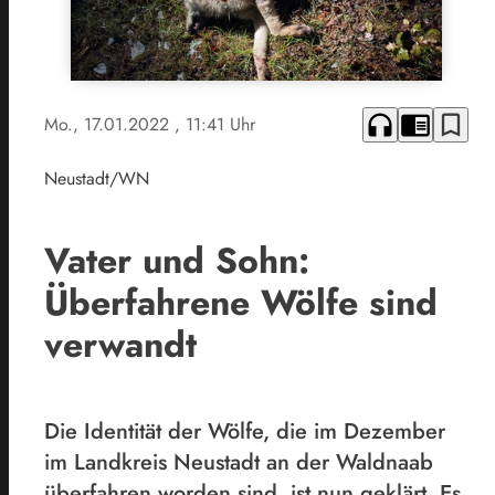
headphones
chrome_reader_mode
bookmark_border
Mo., 17.01.2022
, 11:41 Uhr
Neustadt/WN
Vater und Sohn:
Überfahrene Wölfe sind
verwandt
Die Identität der Wölfe, die im Dezember
im Landkreis Neustadt an der Waldnaab
überfahren worden sind, ist nun geklärt. Es