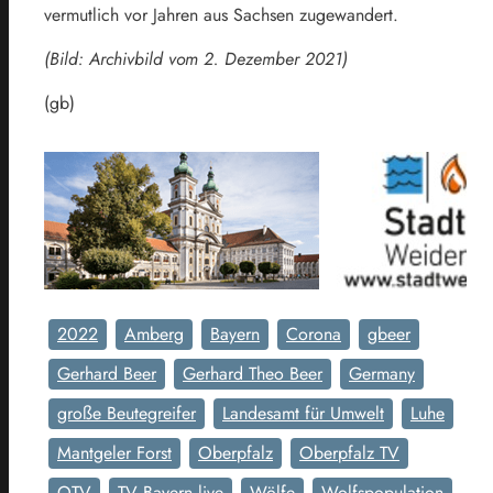
vermutlich vor Jahren aus Sachsen zugewandert.
(Bild: Archivbild vom 2. Dezember 2021)
(gb)
2022
Amberg
Bayern
Corona
gbeer
Gerhard Beer
Gerhard Theo Beer
Germany
große Beutegreifer
Landesamt für Umwelt
Luhe
Mantgeler Forst
Oberpfalz
Oberpfalz TV
OTV
TV Bayern live
Wölfe
Wolfspopulation