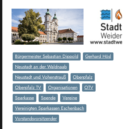
Bürgermeister Sebastian Dippold
Gerhard Hösl
Neustadt an der Waldnaab
Neustadt und Vohenstrauß
Oberpfalz
Oberpfalz TV
Organisationen
OTV
Sparkasse
Spende
Vereine
Vereinigten Sparkassen Eschenbach
Vorstandsvorsitzender