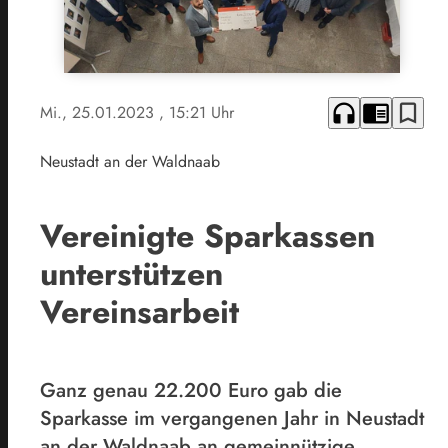
headphones
chrome_reader_mode
bookmark_border
Mi., 25.01.2023
, 15:21 Uhr
Neustadt an der Waldnaab
Vereinigte Sparkassen
unterstützen
Vereinsarbeit
Ganz genau 22.200 Euro gab die
Sparkasse im vergangenen Jahr in Neustadt
an der Waldnaab an gemeinnützige