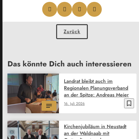
Zurück
Das könnte Dich auch interessieren
Landrat bleibt auch im
Regionalen Planungsverband
an der Spitze: Andreas Meier
bookmark_border
16. Juli 2026
Kirchenjubiläum in Neustadt
an der Waldnaab mit