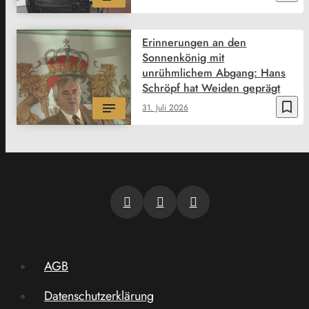
Erinnerungen an den
Sonnenkönig mit
unrühmlichem Abgang: Hans
Schröpf hat Weiden geprägt
bookmark_border
31. Juli 2026
AGB
Datenschutzerklärung