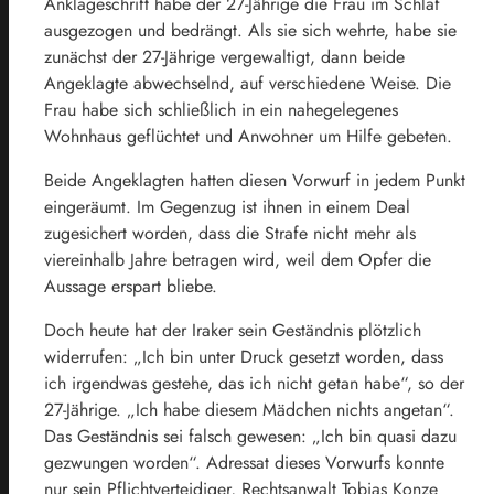
Anklageschrift habe der 27-Jährige die Frau im Schlaf
ausgezogen und bedrängt. Als sie sich wehrte, habe sie
zunächst der 27-Jährige vergewaltigt, dann beide
Angeklagte abwechselnd, auf verschiedene Weise. Die
Frau habe sich schließlich in ein nahegelegenes
Wohnhaus geflüchtet und Anwohner um Hilfe gebeten.
Beide Angeklagten hatten diesen Vorwurf in jedem Punkt
eingeräumt. Im Gegenzug ist ihnen in einem Deal
zugesichert worden, dass die Strafe nicht mehr als
viereinhalb Jahre betragen wird, weil dem Opfer die
Aussage erspart bliebe.
Doch heute hat der Iraker sein Geständnis plötzlich
widerrufen: „Ich bin unter Druck gesetzt worden, dass
ich irgendwas gestehe, das ich nicht getan habe“, so der
27-Jährige. „Ich habe diesem Mädchen nichts angetan“.
Das Geständnis sei falsch gewesen: „Ich bin quasi dazu
gezwungen worden“. Adressat dieses Vorwurfs konnte
nur sein Pflichtverteidiger, Rechtsanwalt Tobias Konze