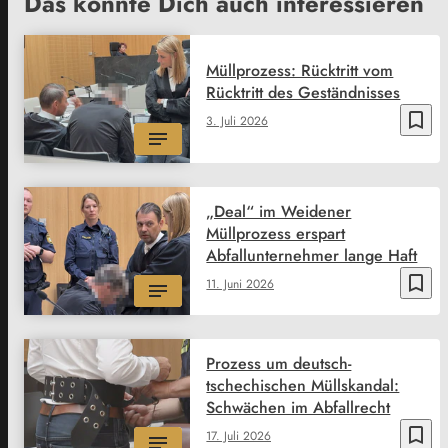
Das könnte Dich auch interessieren
Müllprozess: Rücktritt vom
Rücktritt des Geständnisses
bookmark_border
3. Juli 2026
„Deal“ im Weidener
Müllprozess erspart
Abfallunternehmer lange Haft
bookmark_border
11. Juni 2026
Prozess um deutsch-
tschechischen Müllskandal:
Schwächen im Abfallrecht
bookmark_border
17. Juli 2026