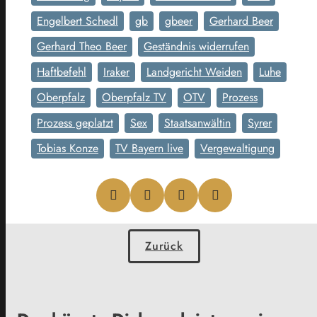
Engelbert Schedl
gb
gbeer
Gerhard Beer
Gerhard Theo Beer
Geständnis widerrufen
Haftbefehl
Iraker
Landgericht Weiden
Luhe
Oberpfalz
Oberpfalz TV
OTV
Prozess
Prozess geplatzt
Sex
Staatsanwältin
Syrer
Tobias Konze
TV Bayern live
Vergewaltigung
Zurück