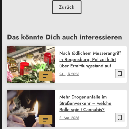
Zurück
Das könnte Dich auch interessieren
Nach tödlichem Messerangriff
in Regensburg: Polizei klärt
über Ermittlungsstand auf
bookmark_border
24. Juli 2026
Mehr Drogenunfälle im
Straßenverkehr – welche
Rolle spielt Cannabis?
bookmark_border
2. Apr. 2026