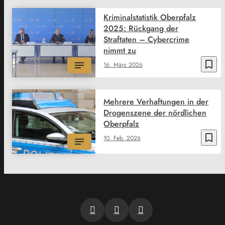
Kriminalstatistik Oberpfalz
2025: Rückgang der
Straftaten – Cybercrime
nimmt zu
bookmark_border
16. März 2026
Mehrere Verhaftungen in der
Drogenszene der nördlichen
Oberpfalz
bookmark_border
10. Feb. 2026