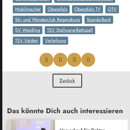
Mobilmacher
Oberpfalz
Oberpfalz TV
OTV
Ski- und Wanderclub Regensburg
Sparda-Bank
SV Weidling
TSV Stallwang-Rattiszell
TSV Velden
Verleihung
Zurück
Das könnte Dich auch interessieren