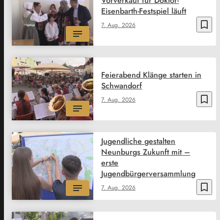
Vorverkauf für Doktor-
Eisenbarth-Festspiel läuft
bookmark_border
7. Aug. 2026
Feierabend Klänge starten in
Schwandorf
bookmark_border
7. Aug. 2026
Jugendliche gestalten
Neunburgs Zukunft mit –
erste
Jugendbürgerversammlung
bookmark_border
7. Aug. 2026