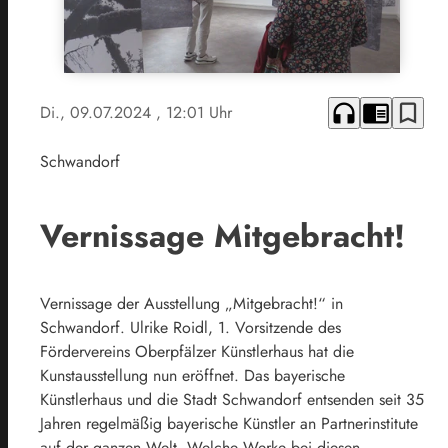
headphones
chrome_reader_mode
bookmark_border
Di., 09.07.2024
, 12:01 Uhr
Schwandorf
Vernissage Mitgebracht!
Vernissage der Ausstellung „Mitgebracht!“ in
Schwandorf. Ulrike Roidl, 1. Vorsitzende des
Fördervereins Oberpfälzer Künstlerhaus hat die
Kunstausstellung nun eröffnet. Das bayerische
Künstlerhaus und die Stadt Schwandorf entsenden seit 35
Jahren regelmäßig bayerische Künstler an Partnerinstitute
auf der ganzen Welt. Welche Werke bei diesen