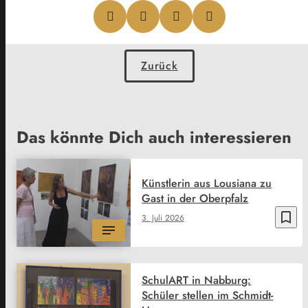
Zurück
Das könnte Dich auch interessieren
Künstlerin aus Lousiana zu
Gast in der Oberpfalz
bookmark_border
3. Juli 2026
SchulART in Nabburg:
Schüler stellen im Schmidt-