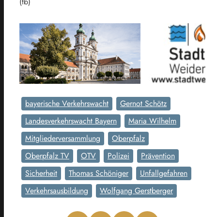
(tb)
bayerische Verkehrswacht
Gernot Schötz
Landesverkehrswacht Bayern
Maria Wilhelm
Mitgliederversammlung
Oberpfalz
Oberpfalz TV
OTV
Polizei
Prävention
Sicherheit
Thomas Schöniger
Unfallgefahren
Verkehrsausbildung
Wolfgang Gerstberger