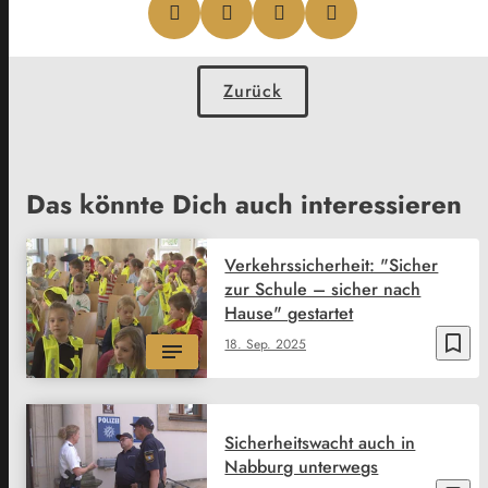
Zurück
Das könnte Dich auch interessieren
Verkehrssicherheit: "Sicher
zur Schule – sicher nach
Hause" gestartet
bookmark_border
18. Sep. 2025
Sicherheitswacht auch in
Nabburg unterwegs