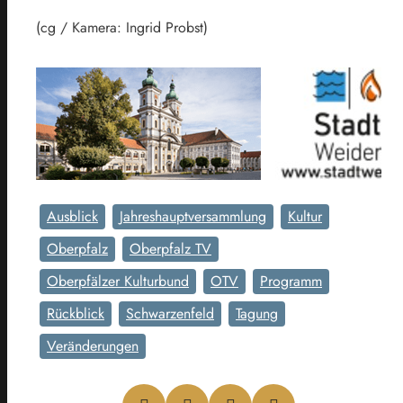
(cg / Kamera: Ingrid Probst)
Ausblick
Jahreshauptversammlung
Kultur
Oberpfalz
Oberpfalz TV
Oberpfälzer Kulturbund
OTV
Programm
Rückblick
Schwarzenfeld
Tagung
Veränderungen