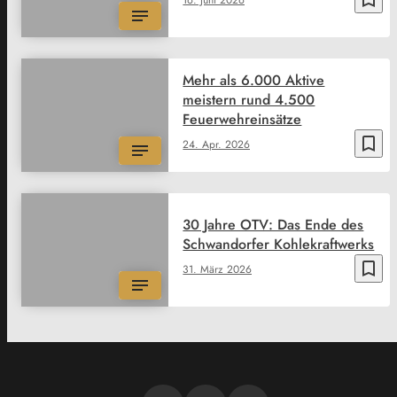
16. Juni 2026
Mehr als 6.000 Aktive
meistern rund 4.500
Feuerwehreinsätze
bookmark_border
24. Apr. 2026
30 Jahre OTV: Das Ende des
Schwandorfer Kohlekraftwerks
bookmark_border
31. März 2026