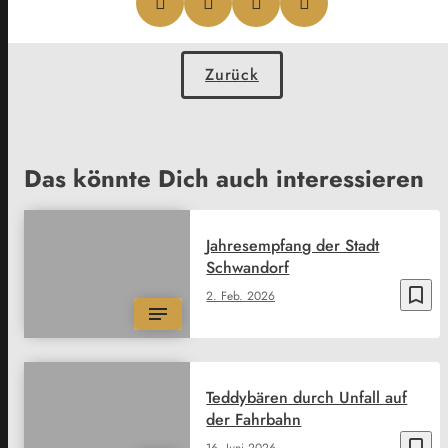
Zurück
Das könnte Dich auch interessieren
Jahresempfang der Stadt
Schwandorf
bookmark_border
2. Feb. 2026
Teddybären durch Unfall auf
der Fahrbahn
bookmark_border