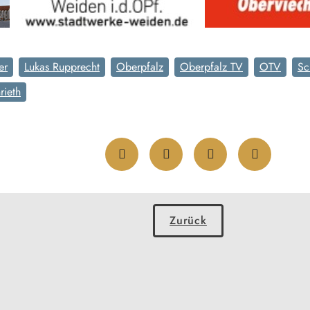
er
Lukas Rupprecht
Oberpfalz
Oberpfalz TV
OTV
Sc
rieth
Zurück