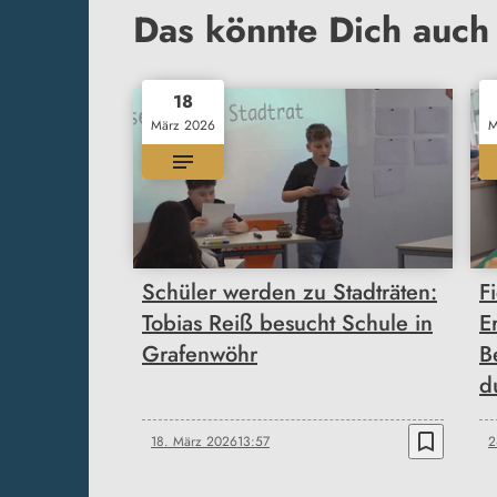
Das könnte Dich auch 
18
März 2026
M
Schüler werden zu Stadträten:
F
Tobias Reiß besucht Schule in
E
Grafenwöhr
B
d
bookmark_border
18. März 2026
13:57
2