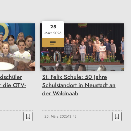
25
März 2026
ndschüler
St. Felix Schule: 50 Jahre
r die OTV-
Schulstandort in Neustadt an
der Waldnaab
bookmark_border
bookmark_border
25. März 2026
13:48