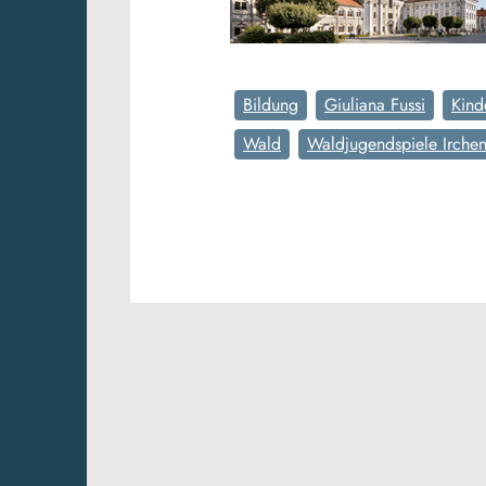
Bildung
Giuliana Fussi
Kind
Wald
Waldjugendspiele Irchen