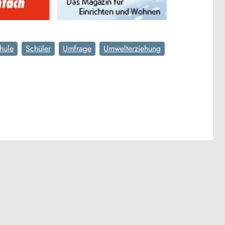
hule
Schüler
Umfrage
Umwelterziehung