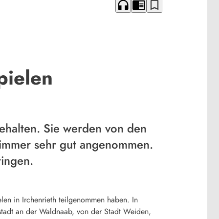
headphones
chrome_reader_mode
bookmark_border
pielen
gehalten. Sie werden von den
 immer sehr gut angenommen.
ringen.
en in Irchenrieth teilgenommen haben. In
ustadt an der Waldnaab, von der Stadt Weiden,