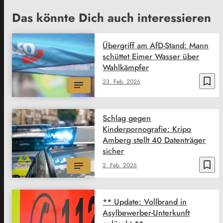
Das könnte Dich auch interessieren
Übergriff am AfD-Stand: Mann
schüttet Eimer Wasser über
Wahlkämpfer
bookmark_border
23. Feb. 2026
Schlag gegen
Kinderpornografie: Kripo
Amberg stellt 40 Datenträger
sicher
bookmark_border
2. Feb. 2026
** Update: Vollbrand in
Asylbewerber-Unterkunft