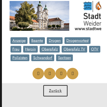
Anzeige
Beamte
Drogen
Drogenvortest
Frau
Heroin
Oberpfalz
Oberpfalz TV
OTV
Polizisten
Schwandorf
Spritzen
Zurück