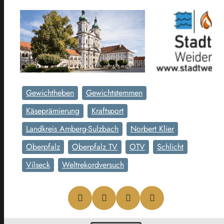
Gewichtheben
Gewichtstemmen
Käseprämierung
Kraftsport
Landkreis Amberg-Sulzbach
Norbert Klier
Oberpfalz
Oberpfalz TV
OTV
Schlicht
Vilseck
Weltrekordversuch