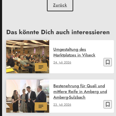
Zurück
Das könnte Dich auch interessieren
Umgestaltung des
Marktplatzes in Vilseck
bookmark_border
24. Juli 2026
Bestenehrung für Quali und
mittlere Reife in Amberg und
Amberg-Sulzbach
bookmark_border
23. Juli 2026