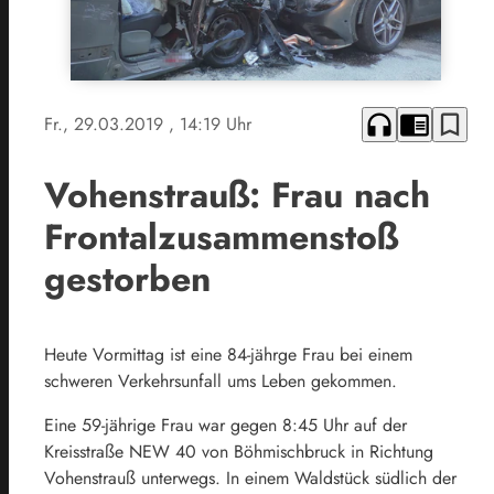
headphones
chrome_reader_mode
bookmark_border
Fr., 29.03.2019
, 14:19 Uhr
Vohenstrauß: Frau nach
Frontalzusammenstoß
gestorben
Heute Vormittag ist eine 84-jährge Frau bei einem
schweren Verkehrsunfall ums Leben gekommen.
Eine 59-jährige Frau war gegen 8:45 Uhr auf der
Kreisstraße NEW 40 von Böhmischbruck in Richtung
Vohenstrauß unterwegs. In einem Waldstück südlich der