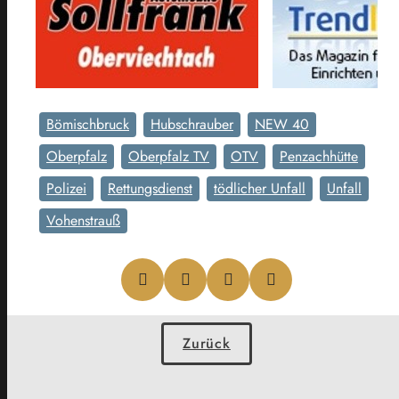
Bömischbruck
Hubschrauber
NEW 40
Oberpfalz
Oberpfalz TV
OTV
Penzachhütte
Polizei
Rettungsdienst
tödlicher Unfall
Unfall
Vohenstrauß
Zurück