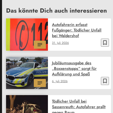
Das könnte Dich auch interessieren
Autofahrerin erfasst
Fußgänger: Tödlicher Unfall
bei Waldershof
bookmark_border
31. Juli 2026
Jubiläumsausgabe des
„Boxxenstopps“ sorgt für
Aufklärung und Spaß
bookmark_border
6. Juli 2026
Tödlicher Unfall bei
Sassenreuth: Autofahrer prallt
gegen Baum