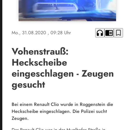
headphones
chrome_reader_mode
bookmark_border
Mo., 31.08.2020
, 09:28 Uhr
Vohenstrauß:
Heckscheibe
eingeschlagen - Zeugen
gesucht
Bei einem Renault Clio wurde in Roggenstein die
Heckscheibe eingeschlagen. Die Polizei sucht
Zeugen.
Der Renault Clio war in der Muglhofer Straße in