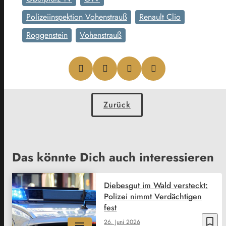
Polizeiinspektion Vohenstrauß
Renault Clio
Roggenstein
Vohenstrauß
Zurück
Das könnte Dich auch interessieren
Diebesgut im Wald versteckt:
Polizei nimmt Verdächtigen
fest
bookmark_border
26. Juni 2026