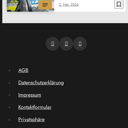
bookmark_border
2. Feb. 2026
AGB
Datenschutzerklärung
Impressum
Kontaktformular
Privatsphäre