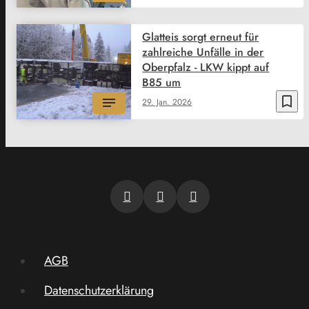
Glatteis sorgt erneut für
zahlreiche Unfälle in der
Oberpfalz - LKW kippt auf
B85 um
bookmark_border
29. Jan. 2026
AGB
Datenschutzerklärung