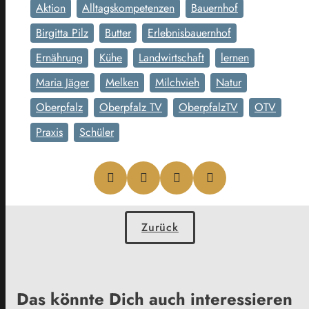
Aktion
Alltagskompetenzen
Bauernhof
Birgitta Pilz
Butter
Erlebnisbauernhof
Ernährung
Kühe
Landwirtschaft
lernen
Maria Jäger
Melken
Milchvieh
Natur
Oberpfalz
Oberpfalz TV
OberpfalzTV
OTV
Praxis
Schüler
Zurück
Das könnte Dich auch interessieren