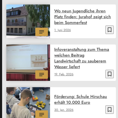
Wo neun Jugendliche ihren
Platz finden: Jurahof zeigt sich
beim Sommerfest
bookmark_border
1. Juni 2026
Infoveranstaltung zum Thema
welchen Beitrag
Landwirtschaft zu sauberem
Wasser liefert
bookmark_border
19. Feb. 2026
Förderung: Schule Hirschau
erhält 10.000 Euro
bookmark_border
30. Jan. 2026