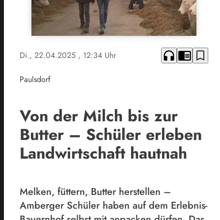
headphones
chrome_reader_mode
bookmark_border
Di., 22.04.2025
, 12:34 Uhr
Paulsdorf
Von der Milch bis zur
Butter – Schüler erleben
Landwirtschaft hautnah
Melken, füttern, Butter herstellen –
Amberger Schüler haben auf dem Erlebnis-
Bauernhof selbst mit anpacken dürfen. Das