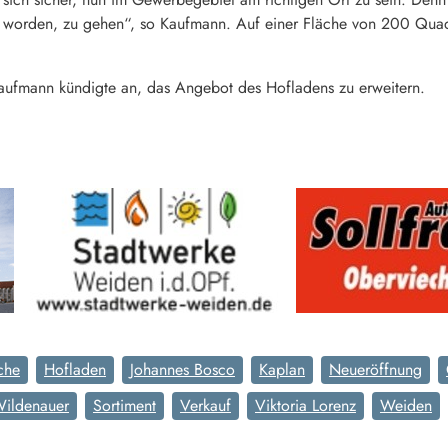
n worden, zu gehen“, so Kaufmann. Auf einer Fläche von 200 Quad
 Kaufmann kündigte an, das Angebot des Hofladens zu erweitern.
che
Hofladen
Johannes Bosco
Kaplan
Neueröffnung
Wildenauer
Sortiment
Verkauf
Viktoria Lorenz
Weiden