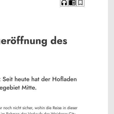
headphones
chrome_reader_mode
bookmark_border
ueröffnung des
 Seit heute hat der Hofladen
egebiet Mitte.
r noch nicht sicher, wohin die Reise in dieser
nn im Rahmen des Verkaufs des Weidener City