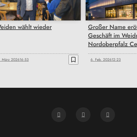
eiden wählt wieder
Großer Name eröf
Geschäft im Weid
Nordoberpfalz Ce
bookmark_border
. März 2026
16:53
6. Feb. 2026
12:23