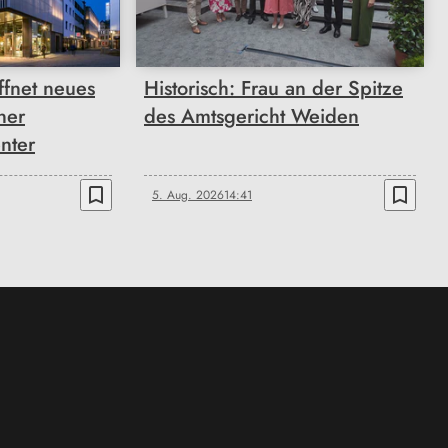
fnet neues
Historisch: Frau an der Spitze
ner
des Amtsgericht Weiden
nter
bookmark_border
bookmark_border
5. Aug. 2026
14:41