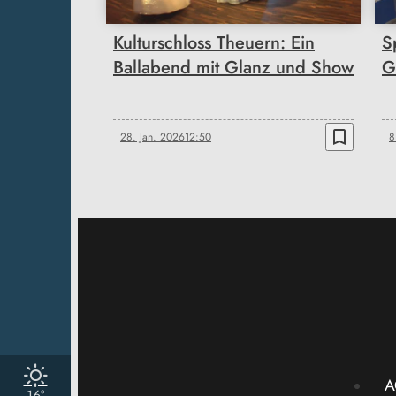
Kulturschloss Theuern: Ein
S
Ballabend mit Glanz und Show
G
bookmark_border
28. Jan. 2026
12:50
8
A
16°