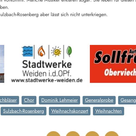
eben.
ulzbach-Rosenberg aber lässt sich nicht unterkriegen.
chbläser
Chor
Dominik Lehmeier
Generalprobe
Gesang
Sulzbach-Rosenberg
Weihnachskonzert
Weihnachten