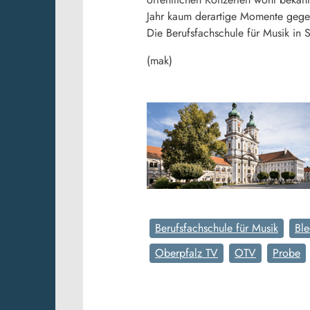
Jahr kaum derartige Momente geg
Die Berufsfachschule für Musik in S
(mak)
Berufsfachschule für Musik
Ble
Oberpfalz TV
OTV
Probe