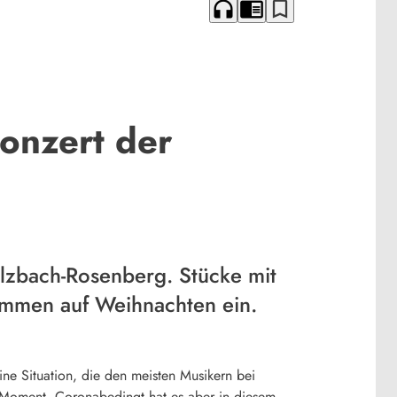
headphones
chrome_reader_mode
bookmark_border
onzert der
ulzbach-Rosenberg. Stücke mit
immen auf Weihnachten ein.
ine Situation, die den meisten Musikern bei
n Moment. Coronabedingt hat es aber in diesem