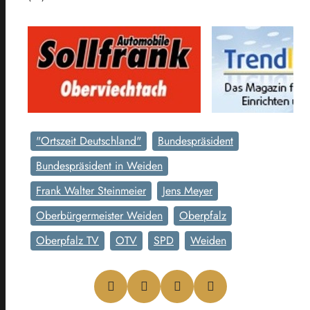
"Ortszeit Deutschland"
Bundespräsident
Bundespräsident in Weiden
Frank Walter Steinmeier
Jens Meyer
Oberbürgermeister Weiden
Oberpfalz
Oberpfalz TV
OTV
SPD
Weiden