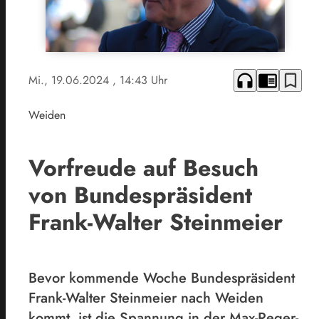
headphones
chrome_reader_mode
bookmark_border
Mi., 19.06.2024
, 14:43 Uhr
Weiden
Vorfreude auf Besuch
von Bundespräsident
Frank-Walter Steinmeier
Bevor kommende Woche Bundespräsident
Frank-Walter Steinmeier nach Weiden
kommt, ist die Spannung in der Max-Reger-