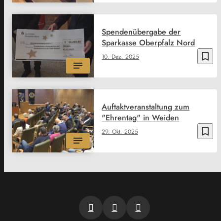
Spendenübergabe der
Sparkasse Oberpfalz Nord
bookmark_border
10. Dez. 2025
Auftaktveranstaltung zum
"Ehrentag" in Weiden
bookmark_border
29. Okt. 2025