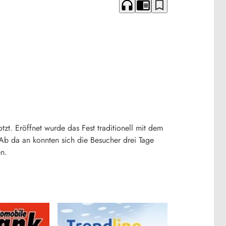
headphones
chrome_reader_mode
bookmark_border
t. Eröffnet wurde das Fest traditionell mit dem
 Ab da an konnten sich die Besucher drei Tage
en.