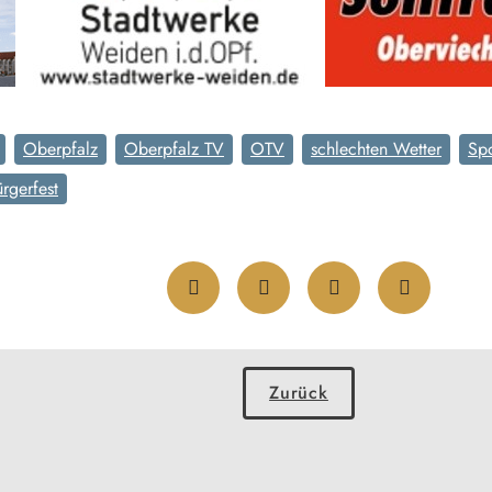
Oberpfalz
Oberpfalz TV
OTV
schlechten Wetter
Spo
rgerfest
Zurück