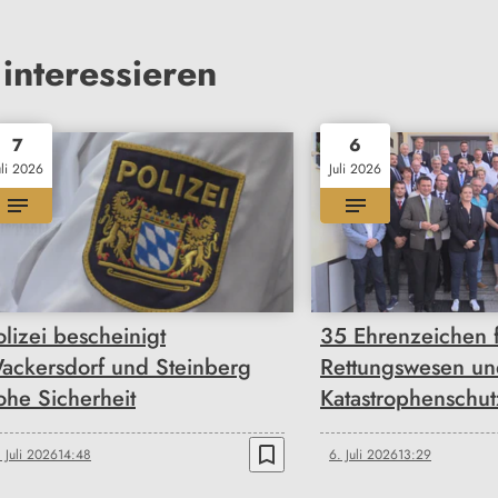
interessieren
7
6
uli 2026
Juli 2026
olizei bescheinigt
35 Ehrenzeichen 
ackersdorf und Steinberg
Rettungswesen un
ohe Sicherheit
Katastrophenschut
bookmark_border
. Juli 2026
14:48
6. Juli 2026
13:29