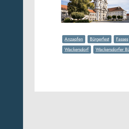
Anzapfen
Bürgerfest
Fasses
Wackersdorf
Wackersdorfer Bü