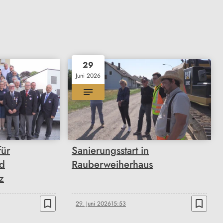
29
Juni 2026
für
Sanierungsstart in
d
Rauberweiherhaus
z
bookmark_border
bookmark_border
29. Juni 2026
15:53