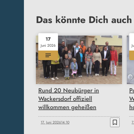
Das könnte Dich auch 
17
Juni 2026
J
Rund 20 Neubürger in
P
Wackersdorf offiziell
W
willkommen geheißen
h
bookmark_border
17. Juni 2026
14:10
7