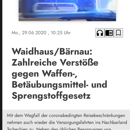
headphones
chrome_reader_mode
bookmark_border
Mo., 29.06.2020
, 10:25 Uhr
Waidhaus/Bärnau:
Zahlreiche Verstöße
gegen Waffen-,
Betäubungsmittel- und
Sprengstoffgesetz
Mit dem Wegfall der coronabedingten Reisebeschränkungen
nehmen auch wieder die Versorgungsfahrten ins Nachbarland
Tschechien zu. Neben den üblichen Besorgungen von