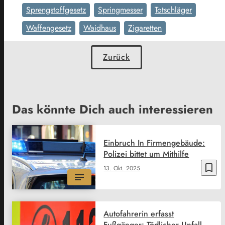
Sprengstoffgesetz
Springmesser
Totschläger
Waffengesetz
Waidhaus
Zigaretten
Zurück
Das könnte Dich auch interessieren
Einbruch In Firmengebäude:
Polizei bittet um Mithilfe
bookmark_border
13. Okt. 2025
Autofahrerin erfasst
Fußgänger: Tödlicher Unfall