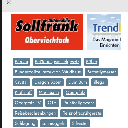
(vl)
Bärnau
Betäubungsmittelgesetz
Böller
Bundespolizeiinspektion Waidhaus
Butterflymesser
Crystal
Dragon Boom
Dum Bum
illegal
Kraftstoff
Marihuana
Oberpfalz
Oberpfalz TV
OTV
Paintballgewehr
Reisebeschränkungen
Reizstoffsprühgeräte
Schlagring
schmuggeln
Silvester