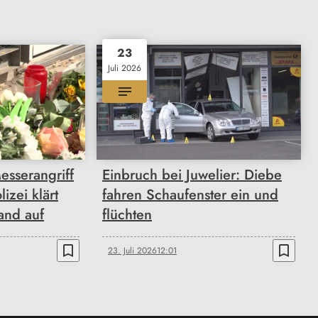
23
Juli 2026
esserangriff
Einbruch bei Juwelier: Diebe
izei klärt
fahren Schaufenster ein und
and auf
flüchten
bookmark_border
bookmark_border
23. Juli 2026
12:01