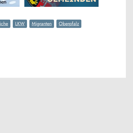
iche
LKW
Migranten
Oberpfalz