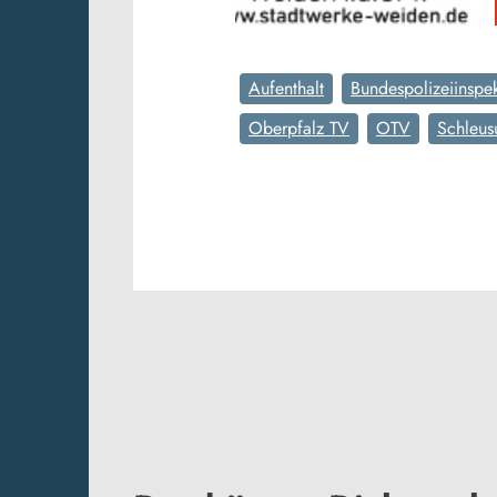
Aufenthalt
Bundespolizeiinspe
Oberpfalz TV
OTV
Schleus