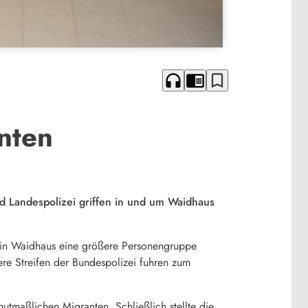
headphones
chrome_reader_mode
bookmark_border
nten
d Landespolizei griffen in und um Waidhaus
 in Waidhaus eine größere Personengruppe
e Streifen der Bundespolizei fuhren zum
utmaßlichen Migranten. Schließlich stellte die