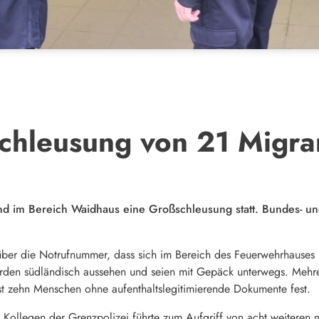
chleusung von 21 Migra
 im Bereich Waidhaus eine Großschleusung statt. Bundes- un
über die Notrufnummer, dass sich im Bereich des Feuerwehrhauses
den südländisch aussehen und seien mit Gepäck unterwegs. Mehrer
st zehn Menschen ohne aufenthaltslegitimierende Dokumente fest.
ollegen der Grenzpolizei führte zum Aufgriff von acht weiteren m