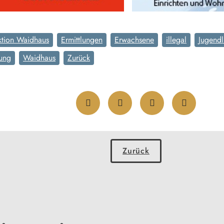
ktion Waidhaus
Ermittlungen
Erwachsene
illegal
Jugendl
ung
Waidhaus
Zurück
Zurück