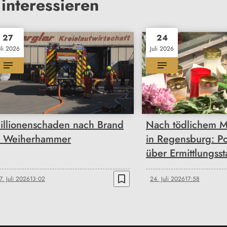
interessieren
27
24
uli 2026
Juli 2026
illionenschaden nach Brand
Nach tödlichem M
n Weiherhammer
in Regensburg: Pol
über Ermittlungsst
bookmark_border
7. Juli 2026
13:02
24. Juli 2026
17:58