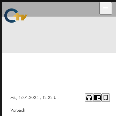
menu
headphones
chrome_reader_mode
bookmark_border
Mi., 17.01.2024
, 12:22 Uhr
Vorbach