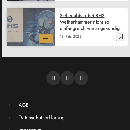
Stellenabbau bei BHS
Weiherhammer nicht so
umfangreich wie angekündigt
bookmark_border
16. Feb. 2026
AGB
Datenschutzerklärung
Impressum