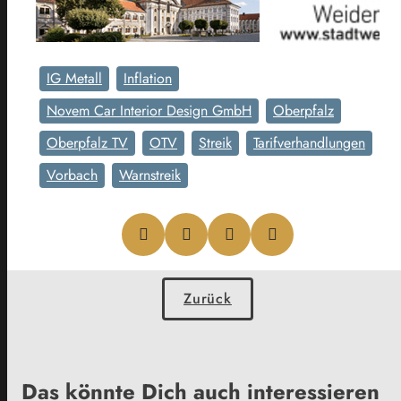
IG Metall
Inflation
Novem Car Interior Design GmbH
Oberpfalz
Oberpfalz TV
OTV
Streik
Tarifverhandlungen
Vorbach
Warnstreik
Zurück
Das könnte Dich auch interessieren