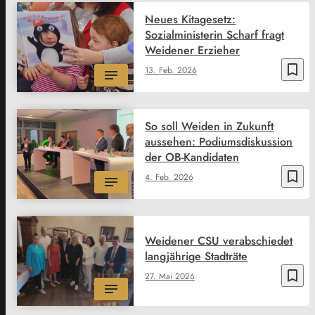
Neues Kitagesetz:
Sozialministerin Scharf fragt
Weidener Erzieher
bookmark_border
13. Feb. 2026
So soll Weiden in Zukunft
aussehen: Podiumsdiskussion
der OB-Kandidaten
bookmark_border
4. Feb. 2026
Weidener CSU verabschiedet
langjährige Stadträte
bookmark_border
27. Mai 2026