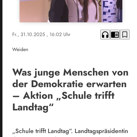
headphones
chrome_reader_mode
bookmark_border
Fr., 31.10.2025
, 16:02 Uhr
Weiden
Was junge Menschen von
der Demokratie erwarten
– Aktion „Schule trifft
Landtag“
„Schule trifft Landtag“. Landtagspräsidentin