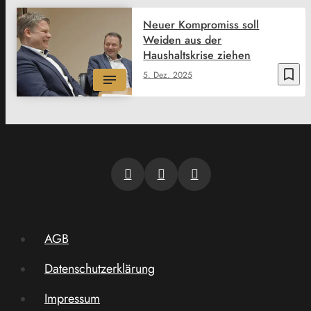
Neuer Kompromiss soll
Weiden aus der
Haushaltskrise ziehen
bookmark_border
5. Dez. 2025
AGB
Datenschutzerklärung
Impressum