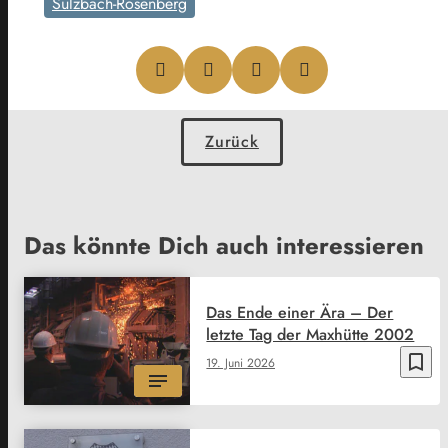
Sulzbach-Rosenberg
Zurück
Das könnte Dich auch interessieren
Das Ende einer Ära – Der
letzte Tag der Maxhütte 2002
bookmark_border
19. Juni 2026