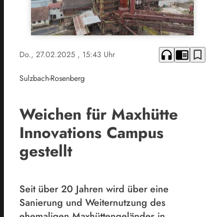
headphones
chrome_reader_mode
bookmark_border
Do., 27.02.2025
, 15:43 Uhr
Sulzbach-Rosenberg
Weichen für Maxhütte
Innovations Campus
gestellt
Seit über 20 Jahren wird über eine
Sanierung und Weiternutzung des
ehemaligen Maxhüttengeländes in