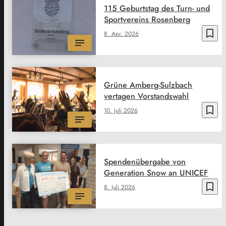
115 Geburtstag des Turn- und
Sportvereins Rosenberg
bookmark_border
8. Apr. 2026
Grüne Amberg-Sulzbach
vertagen Vorstandswahl
bookmark_border
10. Juli 2026
Spendenübergabe von
Generation Snow an UNICEF
bookmark_border
8. Juli 2026