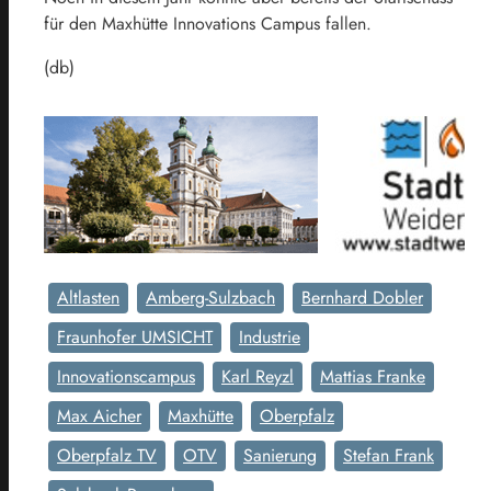
für den Maxhütte Innovations Campus fallen.
(db)
Altlasten
Amberg-Sulzbach
Bernhard Dobler
Fraunhofer UMSICHT
Industrie
Innovationscampus
Karl Reyzl
Mattias Franke
Max Aicher
Maxhütte
Oberpfalz
Oberpfalz TV
OTV
Sanierung
Stefan Frank