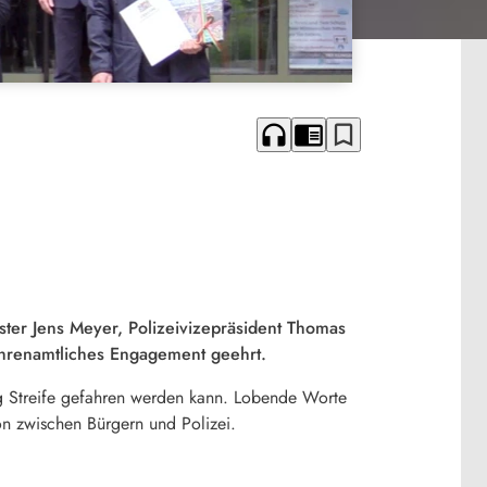
headphones
chrome_reader_mode
bookmark_border
ter Jens Meyer, Polizeivizepräsident Thomas
 ehrenamtliches Engagement geehrt.
äßig Streife gefahren werden kann. Lobende Worte
n zwischen Bürgern und Polizei.