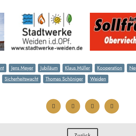
nt
Jens Meyer
Jubiläum
Klaus Müller
Kooperation
Ne
Sicherheitswacht
Thomas Schöniger
Weiden
Zurück