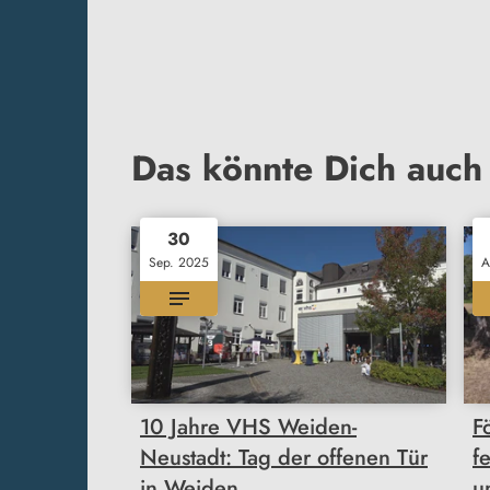
Das könnte Dich auch 
30
Sep. 2025
A
10 Jahre VHS Weiden-
F
Neustadt: Tag der offenen Tür
f
in Weiden
u