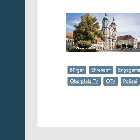
Bürger
Ehrenamt
Engageme
Oberpfalz TV
OTV
Polizei