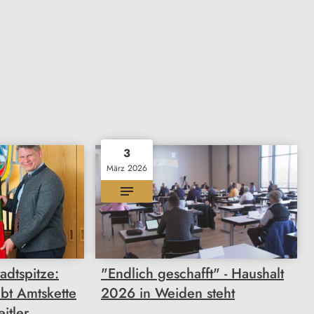
3
März 2026
adtspitze:
"Endlich geschafft" - Haushalt
bt Amtskette
2026 in Weiden steht
itler