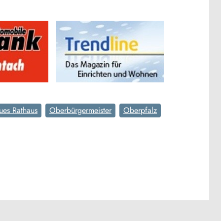
ues Rathaus
Oberbürgermeister
Oberpfalz