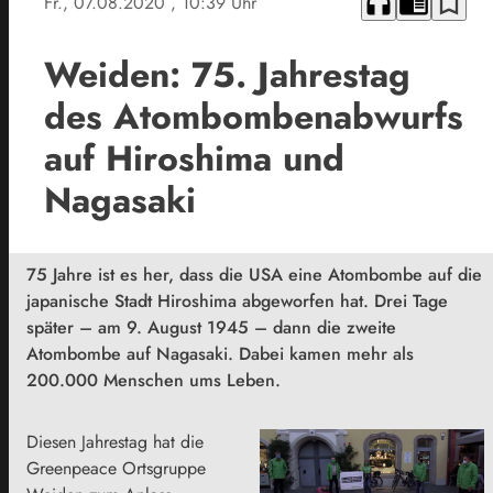
headphones
chrome_reader_mode
bookmark_border
Fr., 07.08.2020
, 10:39 Uhr
Weiden: 75. Jahrestag
des Atombombenabwurfs
auf Hiroshima und
Nagasaki
75 Jahre ist es her, dass die USA eine Atombombe auf die
japanische Stadt Hiroshima abgeworfen hat. Drei Tage
später – am 9. August 1945 – dann die zweite
Atombombe auf Nagasaki. Dabei kamen mehr als
200.000 Menschen ums Leben.
Diesen Jahrestag hat die
Greenpeace Ortsgruppe