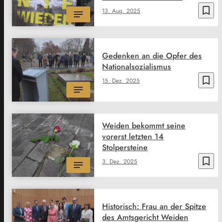
bookmark_border
13. Aug. 2025
Gedenken an die Opfer des
Nationalsozialismus
bookmark_border
15. Dez. 2025
Weiden bekommt seine
vorerst letzten 14
Stolpersteine
bookmark_border
3. Dez. 2025
Historisch: Frau an der Spitze
des Amtsgericht Weiden