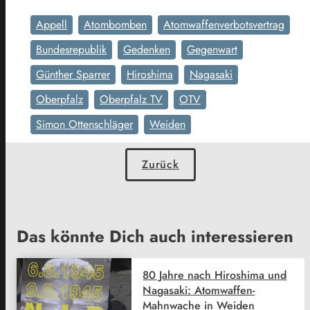
Appell
Atombomben
Atomwaffenverbotsvertrag
Bundesrepublik
Gedenken
Gegenwart
Günther Sparrer
Hiroshima
Nagasaki
Oberpfalz
Oberpfalz TV
OTV
Simon Ottenschläger
Weiden
Zurück
Das könnte Dich auch interessieren
80 Jahre nach Hiroshima und
Nagasaki: Atomwaffen-
Mahnwache in Weiden