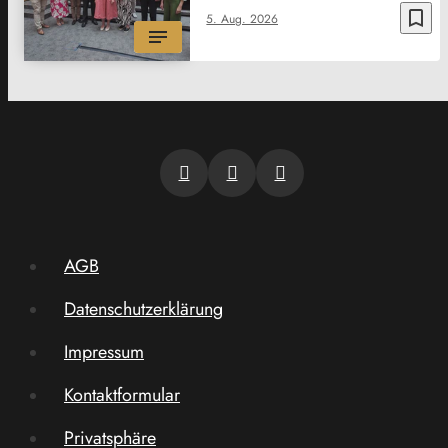
bookmark_border
5. Aug. 2026
AGB
Datenschutzerklärung
Impressum
Kontaktformular
Privatsphäre