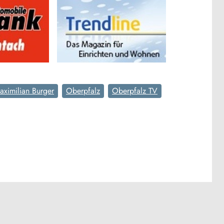
aximilian Burger
Oberpfalz
Oberpfalz TV