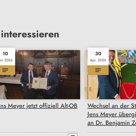
interessieren
10
30
uni 2026
Apr. 2026
ens Meyer jetzt offiziell Alt-OB
Wechsel an der St
Jens Meyer übergi
an Dr. Benjamin Ze