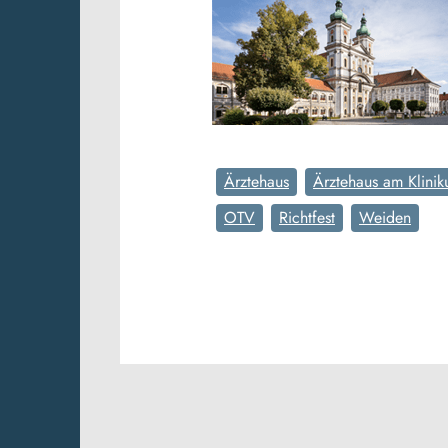
Ärztehaus
Ärztehaus am Klini
OTV
Richtfest
Weiden