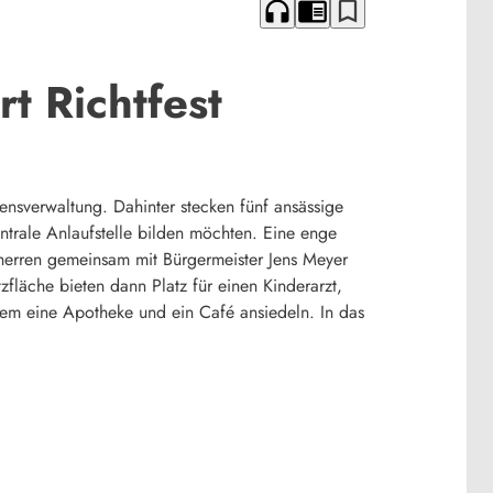
headphones
chrome_reader_mode
bookmark_border
t Richtfest
sverwaltung. Dahinter stecken fünf ansässige
trale Anlaufstelle bilden möchten. Eine enge
herren gemeinsam mit Bürgermeister Jens Meyer
zfläche bieten dann Platz für einen Kinderarzt,
em eine Apotheke und ein Café ansiedeln. In das