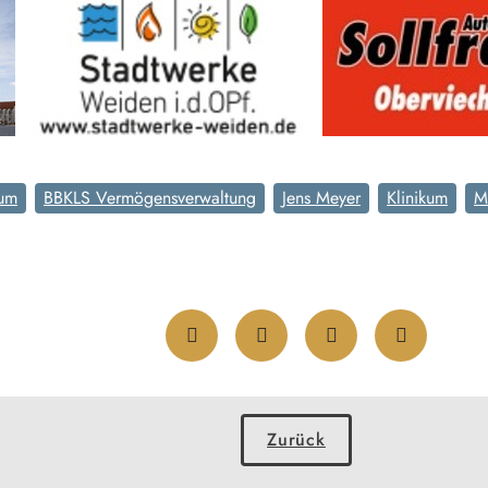
kum
BBKLS Vermögensverwaltung
Jens Meyer
Klinikum
M
Zurück