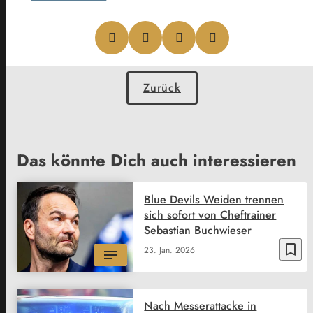
Zurück
Das könnte Dich auch interessieren
Blue Devils Weiden trennen
sich sofort von Cheftrainer
Sebastian Buchwieser
bookmark_border
23. Jan. 2026
Nach Messerattacke in