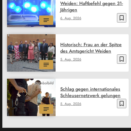
Weiden: Haftbefehl gegen 31-
Jährigen
bookmark_border
6. Aug. 2026
Historisch: Frau an der Spitze
des Amtsgericht Weiden
bookmark_border
5. Aug. 2026
@symbolbild
Schlag gegen internationales
Schleusernetzwerk gelungen
bookmark_border
5. Aug. 2026