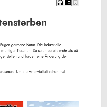
headphones
chrome_reader_mode
bookmark_border
tensterben
Fugen geratene Natur. Die industrielle
wichtiger Tierarten. So seien bereits mehr als 65
genstellen und fordert eine Änderung der
umensamen. Um die Artenvielfalt schon mal