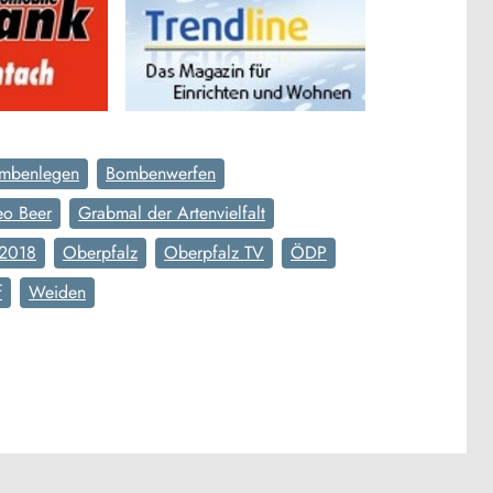
mbenlegen
Bombenwerfen
eo Beer
Grabmal der Artenvielfalt
 2018
Oberpfalz
Oberpfalz TV
ÖDP
f
Weiden