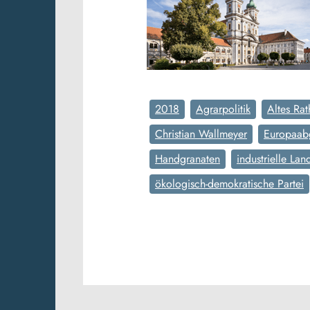
2018
Agrarpolitik
Altes Rat
Christian Wallmeyer
Europaab
Handgranaten
industrielle Lan
ökologisch-demokratische Partei