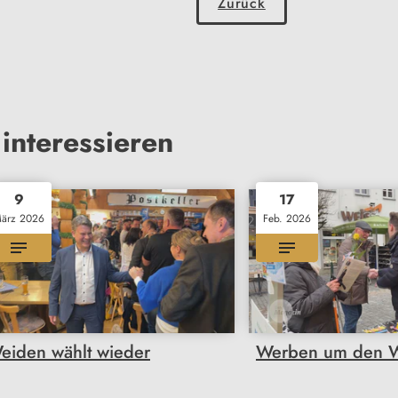
Zurück
interessieren
9
17
ärz 2026
Feb. 2026
eiden wählt wieder
Werben um den W