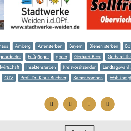
haus
Amberg
Artensterben
Bayern
Bienen sterben
Bo
geordneter
Fußgänger
gbeer
Gerhard Beer
Gerhard Th
dwirtschaft
Insektensterben
Kreisvorsitzender
Landtagswahl
OTV
Prof. Dr. Klaus Buchner
Samenbomben
Wahlkamp