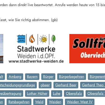
erden dann direkt live beantwortet. Anrufe werden heute von 15 
st, wie Sie richtig abstimmen. (gb)
lt
Amberg
Bayern
Bürger
Bürgerbegehren
Bürgerent
ntscheidungsgrundlage
gbeer
Gerhard Beer
Gerhard Theo 
veübertragung
Lothar Höher
Luhe
Oberpfalz
Oberpfalz
on
Ratsbegehren
Wald
Weiden
Weiden West IV