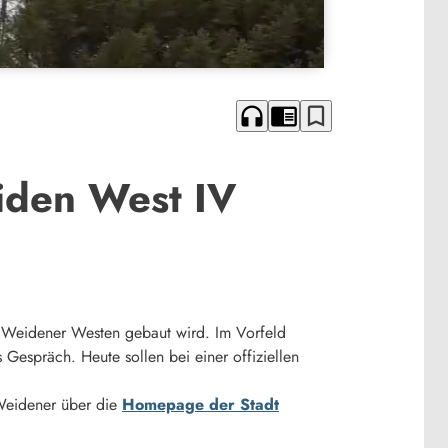
headphones
chrome_reader_mode
bookmark_border
iden West IV
 Weidener Westen gebaut wird. Im Vorfeld
Gespräch. Heute sollen bei einer offiziellen
Weidener über die
Homepage der Stadt