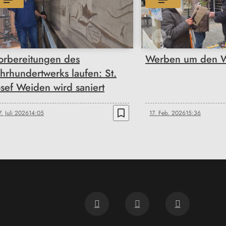
orbereitungen des
Werben um den W
ahrhundertwerks laufen: St.
osef Weiden wird saniert
bookmark_border
7. Juli 2026
14:05
17. Feb. 2026
15:36