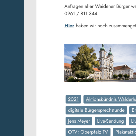
Anfragen aller Weidener Bürger w
0961 / 811 344.
Hier
haben wir noch zusammengefas
2021
Aktionsbündnis Walderha
digitale Bürgersprechstunde
E
Jens Meyer
Live-Sendung
Li
OTV; Oberpfalz TV
Plakatakti