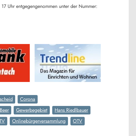
bis 17 Uhr entgegengenommen unter der Nummer:
scheid
Corona
Beer
Gewerbegebiet
Hans Riedlbauer
 TV
Onlinebürgerversammlung
OTV