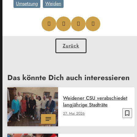
Umsetzung
Weiden
Zurück
Das könnte Dich auch interessieren
Weidener CSU verabschiedet
langjährige Stadträte
bookmark_border
27. Mai 2026