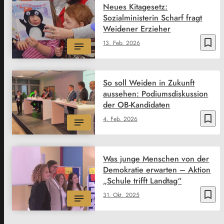
Neues Kitagesetz:
Sozialministerin Scharf fragt
Weidener Erzieher
bookmark_border
13. Feb. 2026
So soll Weiden in Zukunft
aussehen: Podiumsdiskussion
der OB-Kandidaten
bookmark_border
4. Feb. 2026
Was junge Menschen von der
Demokratie erwarten – Aktion
„Schule trifft Landtag“
bookmark_border
31. Okt. 2025