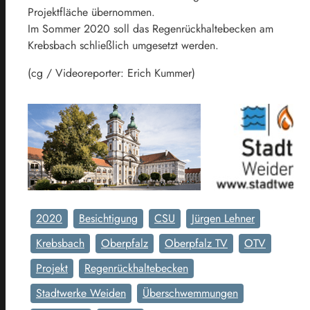
Projektfläche übernommen.
Im Sommer 2020 soll das Regenrückhaltebecken am
Krebsbach schließlich umgesetzt werden.
(cg / Videoreporter: Erich Kummer)
2020
Besichtigung
CSU
Jürgen Lehner
Krebsbach
Oberpfalz
Oberpfalz TV
OTV
Projekt
Regenrückhaltebecken
Stadtwerke Weiden
Überschwemmungen