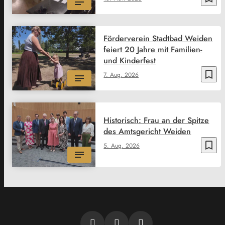
Förderverein Stadtbad Weiden
feiert 20 Jahre mit Familien-
und Kinderfest
bookmark_border
7. Aug. 2026
Historisch: Frau an der Spitze
des Amtsgericht Weiden
bookmark_border
5. Aug. 2026