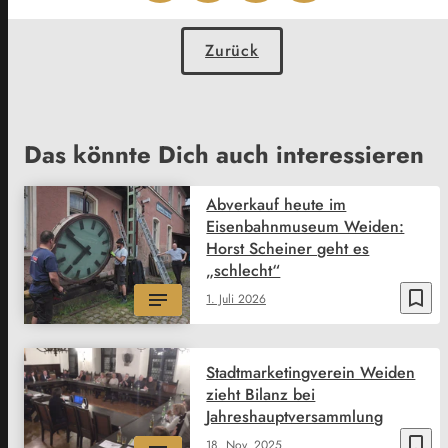
Zurück
Das könnte Dich auch interessieren
Abverkauf heute im
Eisenbahnmuseum Weiden:
Horst Scheiner geht es
„schlecht“
bookmark_border
1. Juli 2026
Stadtmarketingverein Weiden
zieht Bilanz bei
Jahreshauptversammlung
bookmark_border
18. Nov. 2025