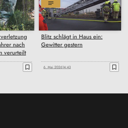
rverletzung
Blitz schlägt in Haus ein:
ahrer nach
Gewitter gestern
 verurteilt
bookmark_border
bookmark_border
6. Mai 2026
14:43