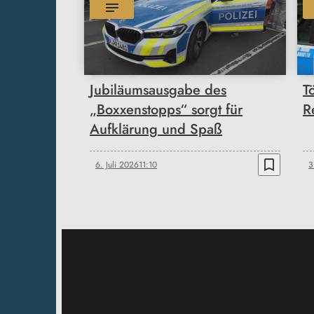
Jubiläumsausgabe des
T
„Boxxenstopps“ sorgt für
R
Aufklärung und Spaß
bookmark_border
6. Juli 2026
11:10
3