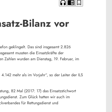
headphones
chrome_reader_mode
bookmark_border
satz-Bilanz vor
elefon geklingelt. Das sind insgesamt 2.826
sgesamt mussten die Einsatzkräfte der
en Zahlen wurden am Dienstag, 19. Februar, im
4.142 mehr als im Vorjahr“, so der Leiter der ILS
stung, 82 Mal (2017: 17) das Einsatzstichwort
ungsdienst. Zum Glück hatten wir auch im
eckverbandes für Rettungsdienst und