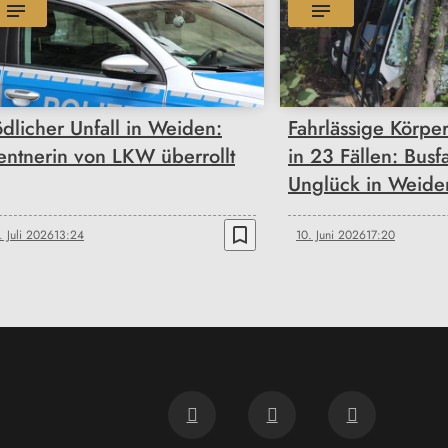
ödlicher Unfall in Weiden:
Fahrlässige Körpe
entnerin von LKW überrollt
in 23 Fällen: Busf
Unglück in Weiden
bookmark_border
. Juli 2026
13:24
10. Juni 2026
17:20