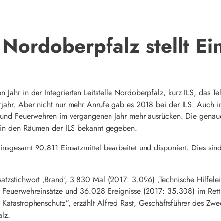
Nordoberpfalz stellt Ein
Jahr in der Integrierten Leitstelle Nordoberpfalz, kurz ILS, das T
jahr. Aber nicht nur mehr Anrufe gab es 2018 bei der ILS. Auch in
e und Feuerwehren im vergangenen Jahr mehr ausrücken. Die genau
 in den Räumen der ILS bekannt gegeben.
sgesamt 90.811 Einsatzmittel bearbeitet und disponiert. Dies sind 
tzstichwort ‚Brand‘, 3.830 Mal (2017: 3.096) ‚Technische Hilfelei
 Feuerwehreinsätze und 36.028 Ereignisse (2017: 35.308) im Rett
 Katastrophenschutz“, erzählt Alfred Rast, Geschäftsführer des Zw
lz.