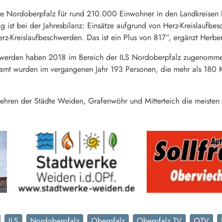
stelle Nordoberpfalz für rund 210.000 Einwohner in den Landkreise
lig ist bei der Jahresbilanz: Einsätze aufgrund von Herz-Kreislau
rz-Kreislaufbeschwerden. Das ist ein Plus von 817“, ergänzt Herber
schwerden haben 2018 im Bereich der ILS Nordoberpfalz zugenom
mt wurden im vergangenen Jahr 193 Personen, die mehr als 180 Ki
ehren der Städte Weiden, Grafenwöhr und Mitterteich die meisten Ei
ILS
Nordoberpfalz
Oberpfalz
Oberpfalz TV
OTV