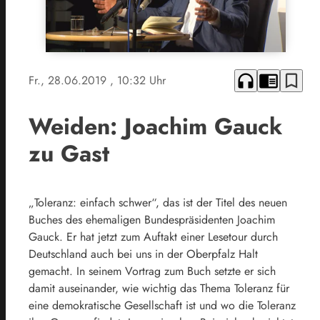
headphones
chrome_reader_mode
bookmark_border
Fr., 28.06.2019
, 10:32 Uhr
Weiden: Joachim Gauck
zu Gast
„Toleranz: einfach schwer“, das ist der Titel des neuen
Buches des ehemaligen Bundespräsidenten Joachim
Gauck. Er hat jetzt zum Auftakt einer Lesetour durch
Deutschland auch bei uns in der Oberpfalz Halt
gemacht. In seinem Vortrag zum Buch setzte er sich
damit auseinander, wie wichtig das Thema Toleranz für
eine demokratische Gesellschaft ist und wo die Toleranz