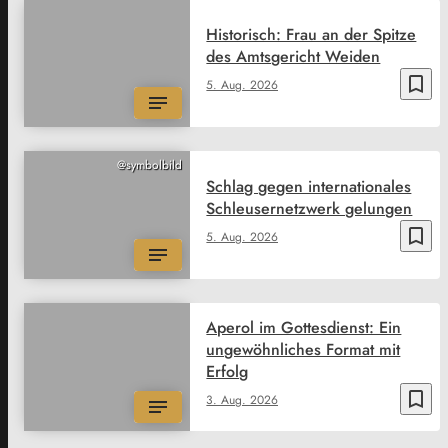
Historisch: Frau an der Spitze
des Amtsgericht Weiden
bookmark_border
5. Aug. 2026
@symbolbild
Schlag gegen internationales
Schleusernetzwerk gelungen
bookmark_border
5. Aug. 2026
Aperol im Gottesdienst: Ein
ungewöhnliches Format mit
Erfolg
bookmark_border
3. Aug. 2026