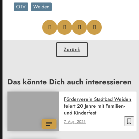
OTV
Weiden
Zurück
Das könnte Dich auch interessieren
Förderverein Stadtbad Weiden
feiert 20 Jahre mit Familien-
und Kinderfest
bookmark_border
7. Aug. 2026