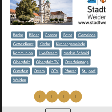
Bänke
Bilder
Corona
Fotos
Gemeinde
Gottesdienst
Kirche
Kirchengemeinde
Kommunion
Live-Stream
Markus Schmid
Oberpfalz
Oberpfalz TV
Osterfeiertage
Osterfest
Ostern
OTV
Pfarrer
St. Josef
Weiden