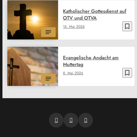
Katholischer Gottesdienst auf
OTV und OTVA
bookmark_border
15. Mai 2026
Evangelische Andacht am
Muttertag
bookmark_border
8. Mai 2026