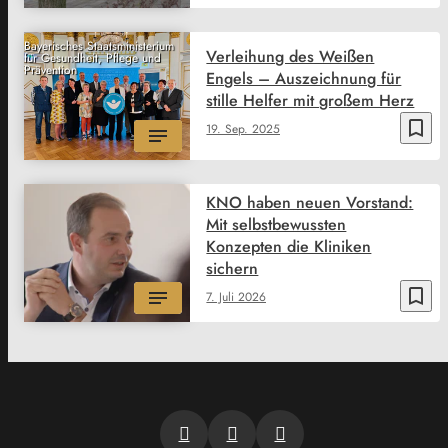
Bayerisches Staatsministerium
Verleihung des Weißen
für Gesundheit, Pflege und
Prävention
Engels – Auszeichnung für
stille Helfer mit großem Herz
bookmark_border
19. Sep. 2025
KNO haben neuen Vorstand:
Mit selbstbewussten
Konzepten die Kliniken
sichern
bookmark_border
7. Juli 2026