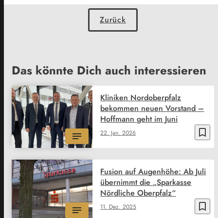
Zurück
Das könnte Dich auch interessieren
Kliniken Nordoberpfalz
bekommen neuen Vorstand –
Hoffmann geht im Juni
bookmark_border
22. Jan. 2026
Fusion auf Augenhöhe: Ab Juli
übernimmt die „Sparkasse
Nördliche Oberpfalz“
bookmark_border
11. Dez. 2025