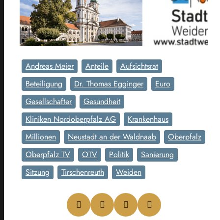
Andreas Meier
Anteile
Aufsichtsrat
Beteiligung
Dr. Thomas Egginger
Euro
Gesellschafter
Gesundheit
Kliniken Nordoberpfalz AG
Krankenhaus
Millionen
Neustadt an der Waldnaab
Oberpfalz
Oberpfalz TV
OTV
Politik
Sanierung
Sitzung
Tirschenreuth
Weiden