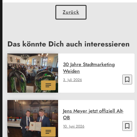
Zurück
Das könnte Dich auch interessieren
30 Jahre Stadtmarketing
Weiden
bookmark_border
3. Juli 2026
Jens Meyer jetzt offiziell Alt-
OB
bookmark_border
10. Juni 2026