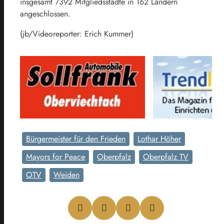
insgesamt 7392 Mitgliedsstädte in 162 Ländern
angeschlossen.
(jb/Videoreporter: Erich Kummer)
Bürgermeister für den Frieden
Lothar Höher
Mayors for Peace
Oberpfalz
Oberpfalz TV
OTV
Weiden