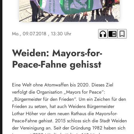
headphones
chrome_reader_mode
bookmark_border
Mo., 09.07.2018
, 13:30 Uhr
Weiden: Mayors-for-
Peace-Fahne gehisst
Eine Welt ohne Atomwaffen bis 2020. Dieses Ziel
verfolgt die Organisation „Mayors for Peace“:
„Bürgermeister für den Frieden“. Um ein Zeichen für den
Frieden zu setzen, hat auch Weidens Bürgermeister
Lothar Höher vor dem neuen Rathaus die Mayors-for-
Peace-Fahne gehisst. 2015 schloss sich die Stadt Weiden
der Vereinigung an. Seit der Gründung 1982 haben sich