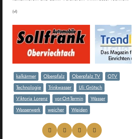
(vl)
kalkärmer
Oberpfalz
Oberpfalz TV
OTV
Technologie
Trinkwasser
Uli Grötsch
Viktoria Lorenz
vor-Ort-Termin
Wasser
Wasserwerk
weicher
Weiden