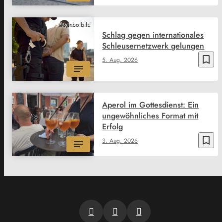
@symbolbild
Schlag gegen internationales
Schleusernetzwerk gelungen
bookmark_border
5. Aug. 2026
Aperol im Gottesdienst: Ein
ungewöhnliches Format mit
Erfolg
bookmark_border
3. Aug. 2026