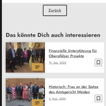
Zurück
Das könnte Dich auch interessieren
Finanzielle Unterstützung für
Oberpfälzer Projekte
bookmark_border
19. Sep. 2025
Historisch: Frau an der Spitze
des Amtsgericht Weiden
bookmark_border
5. Aug. 2026