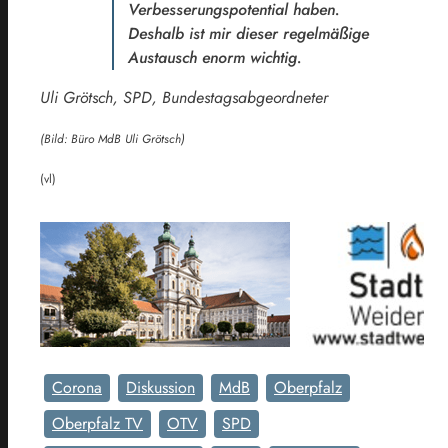
Verbesserungspotential haben.
Deshalb ist mir dieser regelmäßige
Austausch enorm wichtig.
Uli Grötsch, SPD, Bundestagsabgeordneter
(Bild: Büro MdB Uli Grötsch)
(vl)
Corona
Diskussion
MdB
Oberpfalz
Oberpfalz TV
OTV
SPD