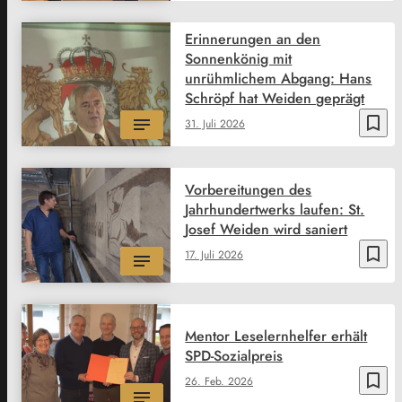
Erinnerungen an den
Sonnenkönig mit
unrühmlichem Abgang: Hans
Schröpf hat Weiden geprägt
bookmark_border
31. Juli 2026
Vorbereitungen des
Jahrhundertwerks laufen: St.
Josef Weiden wird saniert
bookmark_border
17. Juli 2026
Mentor Leselernhelfer erhält
SPD-Sozialpreis
bookmark_border
26. Feb. 2026