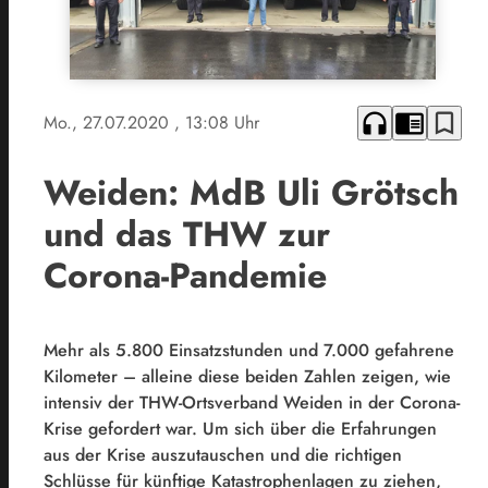
headphones
chrome_reader_mode
bookmark_border
Mo., 27.07.2020
, 13:08 Uhr
Weiden: MdB Uli Grötsch
und das THW zur
Corona-Pandemie
Mehr als 5.800 Einsatzstunden und 7.000 gefahrene
Kilometer – alleine diese beiden Zahlen zeigen, wie
intensiv der THW-Ortsverband Weiden in der Corona-
Krise gefordert war. Um sich über die Erfahrungen
aus der Krise auszutauschen und die richtigen
Schlüsse für künftige Katastrophenlagen zu ziehen,