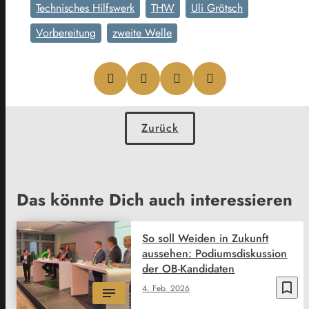
Technisches Hilfswerk
THW
Uli Grötsch
Vorbereitung
zweite Welle
Zurück
Das könnte Dich auch interessieren
So soll Weiden in Zukunft
aussehen: Podiumsdiskussion
der OB-Kandidaten
bookmark_border
4. Feb. 2026