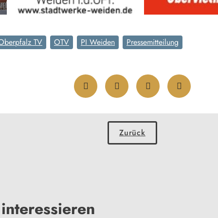
Oberpfalz TV
OTV
PI Weiden
Pressemitteilung
Zurück
interessieren