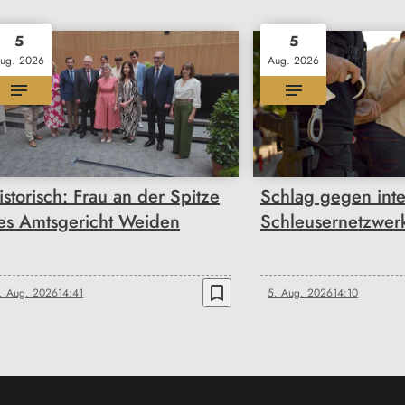
5
5
ug. 2026
Aug. 2026
istorisch: Frau an der Spitze
Schlag gegen inte
es Amtsgericht Weiden
Schleusernetzwer
bookmark_border
. Aug. 2026
14:41
5. Aug. 2026
14:10