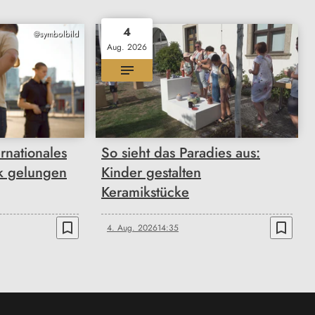
4
@symbolbild
Aug. 2026
rnationales
So sieht das Paradies aus:
k gelungen
Kinder gestalten
Keramikstücke
bookmark_border
bookmark_border
4. Aug. 2026
14:35