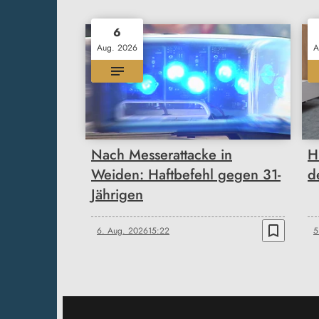
6
Aug. 2026
A
Nach Messerattacke in
H
Weiden: Haftbefehl gegen 31-
d
Jährigen
bookmark_border
6. Aug. 2026
15:22
5