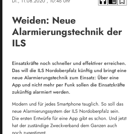
headphones
chrome_reader_mode
bookmark_border
Di., 11.08.2020
, 10:46 Uhr
Weiden: Neue
Alarmierungstechnik der
ILS
Einsatzkräfte noch schneller und effektiver erreichen.
Das will die ILS Nordoberpfalz künftig und bringt eine
neue Alarmierungstechnik zum Einsatz: Über eine
App und nicht mehr per Funk sollen die Einsatzkräfte
zukünftig alarmiert werden.
Modern und für jedes Smartphone tauglich. So soll das
neue Alarmierungssystem der ILS Nordoberpfalz sein.
Die ersten Entwürfe für eine App gibt es schon. Und jetzt
hat der zuständige Zweckverband dem Ganzen auch
noch zugestimmt.