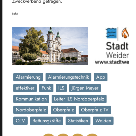
Zweckverband getragen.
(sh)
Alarmierung
Alarmierungstechnik
App
effektiver
Funk
ILS
Jürgen Meyer
Kommunikation
Leiter ILS Nordoberpfalz
Nordoberpfalz
Oberpfalz
Oberpfalz TV
OTV
Rettunsgkräfte
Statistiken
Weiden