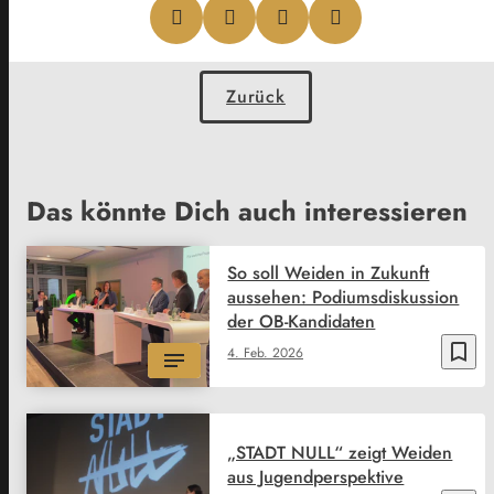
Zurück
Das könnte Dich auch interessieren
So soll Weiden in Zukunft
aussehen: Podiumsdiskussion
der OB-Kandidaten
bookmark_border
4. Feb. 2026
„STADT NULL“ zeigt Weiden
aus Jugendperspektive