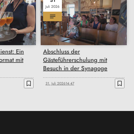
31
Juli 2026
enst: Ein
Abschluss der
ormat mit
Gästeführerschulung mit
Besuch in der Synagoge
bookmark_border
bookmark_border
31. Juli 2026
14:47