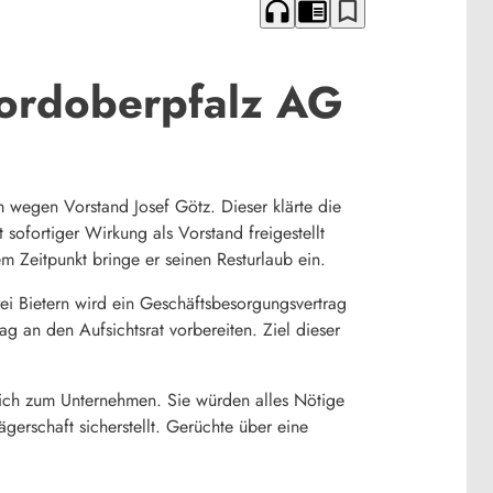
headphones
chrome_reader_mode
bookmark_border
Nordoberpfalz AG
wegen Vorstand Josef Götz. Dieser klärte die
t sofortiger Wirkung als Vorstand freigestellt
m Zeitpunkt bringe er seinen Resturlaub ein.
ei Bietern wird ein Geschäftsbesorgungsvertrag
g an den Aufsichtsrat vorbereiten. Ziel dieser
cklich zum Unternehmen. Sie würden alles Nötige
erschaft sicherstellt. Gerüchte über eine