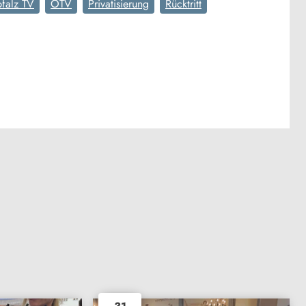
falz TV
OTV
Privatisierung
Rücktritt