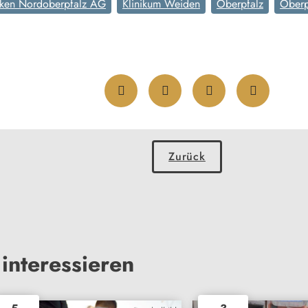
iken Nordoberpfalz AG
Klinikum Weiden
Oberpfalz
Oberp
Zurück
interessieren